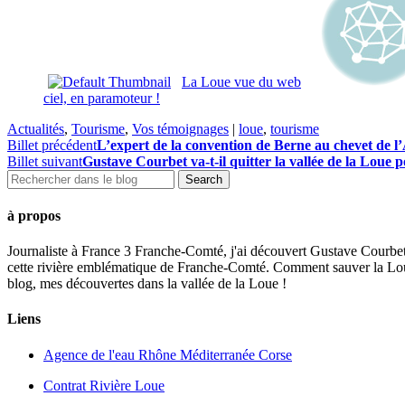
La Loue vue du web
ciel, en paramoteur !
Actualités
,
Tourisme
,
Vos témoignages
|
loue
,
tourisme
Billet précédent
L’expert de la convention de Berne au chevet de 
Billet suivant
Gustave Courbet va-t-il quitter la vallée de la Loue
à propos
Journaliste à France 3 Franche-Comté, j'ai découvert Gustave Courbet,
cette rivière emblématique de Franche-Comté. Comment sauver la Loue t
blog, mes découvertes dans la vallée de la Loue !
Liens
Agence de l'eau Rhône Méditerranée Corse
Contrat Rivière Loue