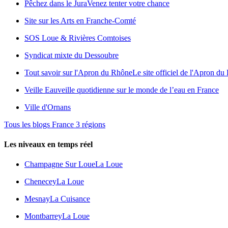
Pêchez dans le Jura
Venez tenter votre chance
Site sur les Arts en Franche-Comté
SOS Loue & Rivières Comtoises
Syndicat mixte du Dessoubre
Tout savoir sur l'Apron du Rhône
Le site officiel de l'Apron d
Veille Eau
veille quotidienne sur le monde de l’eau en France
Ville d'Ornans
Tous les blogs France 3 régions
Les niveaux en temps réel
Champagne Sur Loue
La Loue
Chenecey
La Loue
Mesnay
La Cuisance
Montbarrey
La Loue