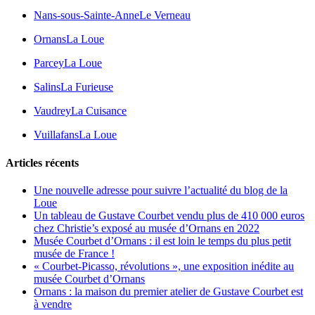
Nans-sous-Sainte-Anne
Le Verneau
Ornans
La Loue
Parcey
La Loue
Salins
La Furieuse
Vaudrey
La Cuisance
Vuillafans
La Loue
Articles récents
Une nouvelle adresse pour suivre l’actualité du blog de la
Loue
Un tableau de Gustave Courbet vendu plus de 410 000 euros
chez Christie’s exposé au musée d’Ornans en 2022
Musée Courbet d’Ornans : il est loin le temps du plus petit
musée de France !
« Courbet-Picasso, révolutions », une exposition inédite au
musée Courbet d’Ornans
Ornans : la maison du premier atelier de Gustave Courbet est
à vendre