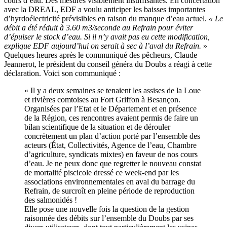
cours d’eau. Des mesures visiblement insuffisantes. En concertation
avec la DREAL, EDF a voulu anticiper les baisses importantes
d’hyrdoélectricité prévisibles en raison du manque d’eau actuel.
« Le
débit a été réduit à 3.60 m3/seconde au Refrain pour éviter
d’épuiser le stock d’eau. Si il n’y avait pas eu cette modification,
explique EDF aujourd’hui on serait à sec à l’aval du Refrain.
»
Quelques heures après le communiqué des pêcheurs, Claude
Jeannerot, le président du conseil généra du Doubs a réagi à cette
déclaration. Voici son communiqué :
« Il y a deux semaines se tenaient les assises de la Loue
et rivières comtoises au Fort Griffon à Besançon.
Organisées par l’Etat et le Département et en présence
de la Région, ces rencontres avaient permis de faire un
bilan scientifique de la situation et de dérouler
concrètement un plan d’action porté par l’ensemble des
acteurs (État, Collectivités, Agence de l’eau, Chambre
d’agriculture, syndicats mixtes) en faveur de nos cours
d’eau. Je ne peux donc que regretter le nouveau constat
de mortalité piscicole dressé ce week-end par les
associations environnementales en aval du barrage du
Refrain, de surcroît en pleine période de reproduction
des salmonidés !
Elle pose une nouvelle fois la question de la gestion
raisonnée des débits sur l’ensemble du Doubs par ses