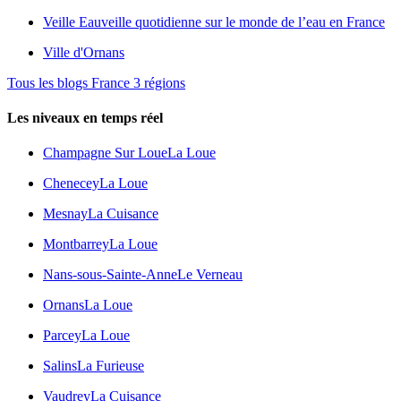
Veille Eau
veille quotidienne sur le monde de l’eau en France
Ville d'Ornans
Tous les blogs France 3 régions
Les niveaux en temps réel
Champagne Sur Loue
La Loue
Chenecey
La Loue
Mesnay
La Cuisance
Montbarrey
La Loue
Nans-sous-Sainte-Anne
Le Verneau
Ornans
La Loue
Parcey
La Loue
Salins
La Furieuse
Vaudrey
La Cuisance