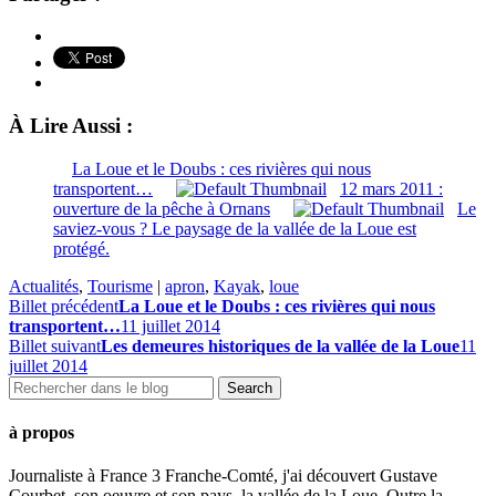
À Lire Aussi :
La Loue et le Doubs : ces rivières qui nous
transportent…
12 mars 2011 :
ouverture de la pêche à Ornans
Le
saviez-vous ? Le paysage de la vallée de la Loue est
protégé.
Actualités
,
Tourisme
|
apron
,
Kayak
,
loue
Billet précédent
La Loue et le Doubs : ces rivières qui nous
transportent…
11 juillet 2014
Billet suivant
Les demeures historiques de la vallée de la Loue
11
juillet 2014
à propos
Journaliste à France 3 Franche-Comté, j'ai découvert Gustave
Courbet, son oeuvre et son pays, la vallée de la Loue. Outre la