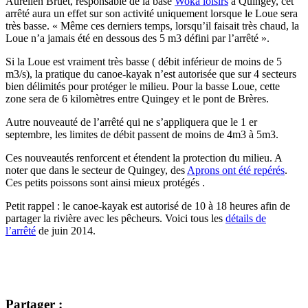
Aurélien Bruet, responsable de la base
Woka loisirs
à Quingey, cet
arrêté aura un effet sur son activité uniquement lorsque le Loue sera
très basse. « Même ces derniers temps, lorsqu’il faisait très chaud, la
Loue n’a jamais été en dessous des 5 m3 défini par l’arrêté ».
Si la Loue est vraiment très basse ( débit inférieur de moins de 5
m3/s), la pratique du canoe-kayak n’est autorisée que sur 4 secteurs
bien délimités pour protéger le milieu. Pour la basse Loue, cette
zone sera de 6 kilomètres entre Quingey et le pont de Brères.
Autre nouveauté de l’arrêté qui ne s’appliquera que le 1 er
septembre, les limites de débit passent de moins de 4m3 à 5m3.
Ces nouveautés renforcent et étendent la protection du milieu. A
noter que dans le secteur de Quingey, des
Aprons ont été repérés
.
Ces petits poissons sont ainsi mieux protégés .
Petit rappel : le canoe-kayak est autorisé de 10 à 18 heures afin de
partager la rivière avec les pêcheurs. Voici tous les
détails de
l’arrêté
de juin 2014.
Partager :