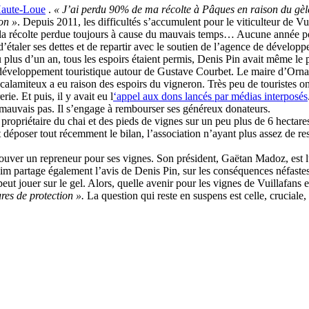
Haute-Loue
.
« J’ai perdu 90% de ma récolte à Pâques en raison du gèle. 
ion »
. Depuis 2011, les difficultés s’accumulent pour le viticulteur de Vu
e la récolte perdue toujours à cause du mauvais temps… Aucune année pou
d’étaler ses dettes et de repartir avec le soutien de l’agence de déve
eu plus d’un an, tous les espoirs étaient permis, Denis Pin avait même le 
le développement touristique autour de Gustave Courbet. Le maire d’Orna
é calamiteux a eu raison des espoirs du vigneron. Très peu de touristes o
ie. Et puis, il y avait eu l
‘appel aux dons lancés par médias interposés
e mauvais pas. Il s’engage à rembourser ses généreux donateurs.
ropriétaire du chai et des pieds de vignes sur un peu plus de 6 hectares
époser tout récemment le bilan, l’association n’ayant plus assez de ress
trouver un repreneur pour ses vignes. Son président, Gaëtan Madoz, est lu
m partage également l’avis de Denis Pin, sur les conséquences néfastes d
eut jouer sur le gel. Alors, quelle avenir pour les vignes de Vuillafans 
res de protection ».
La question qui reste en suspens est celle, cruciale