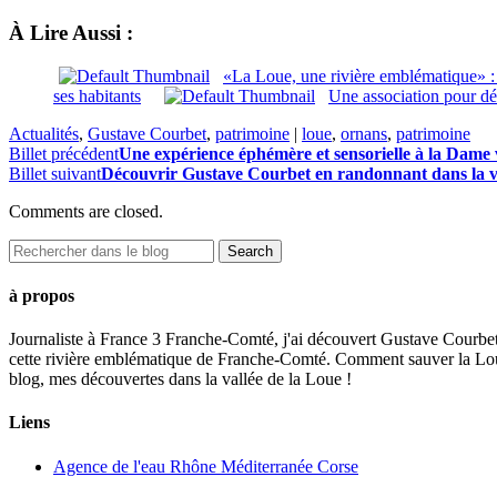
À Lire Aussi :
«La Loue, une rivière emblématique» :
ses habitants
Une association pour d
Actualités
,
Gustave Courbet
,
patrimoine
|
loue
,
ornans
,
patrimoine
Billet précédent
Une expérience éphémère et sensorielle à la Dame 
Billet suivant
Découvrir Gustave Courbet en randonnant dans la va
Comments are closed.
à propos
Journaliste à France 3 Franche-Comté, j'ai découvert Gustave Courbet,
cette rivière emblématique de Franche-Comté. Comment sauver la Loue t
blog, mes découvertes dans la vallée de la Loue !
Liens
Agence de l'eau Rhône Méditerranée Corse