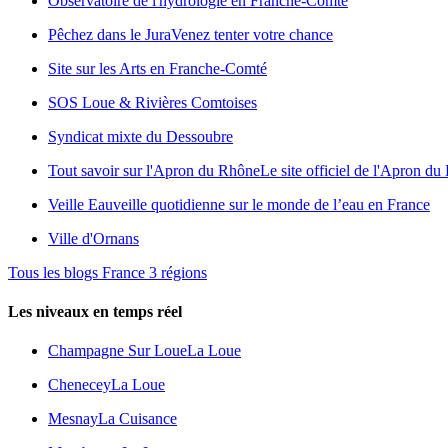
Observatoire de l'hydrologie en Franche-Comté
Pêchez dans le Jura
Venez tenter votre chance
Site sur les Arts en Franche-Comté
SOS Loue & Rivières Comtoises
Syndicat mixte du Dessoubre
Tout savoir sur l'Apron du Rhône
Le site officiel de l'Apron d
Veille Eau
veille quotidienne sur le monde de l’eau en France
Ville d'Ornans
Tous les blogs France 3 régions
Les niveaux en temps réel
Champagne Sur Loue
La Loue
Chenecey
La Loue
Mesnay
La Cuisance