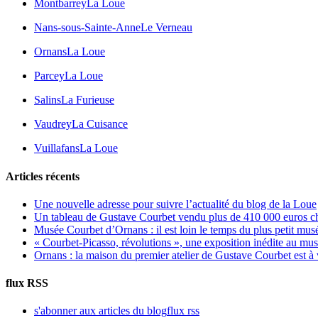
Montbarrey
La Loue
Nans-sous-Sainte-Anne
Le Verneau
Ornans
La Loue
Parcey
La Loue
Salins
La Furieuse
Vaudrey
La Cuisance
Vuillafans
La Loue
Articles récents
Une nouvelle adresse pour suivre l’actualité du blog de la Loue
Un tableau de Gustave Courbet vendu plus de 410 000 euros c
Musée Courbet d’Ornans : il est loin le temps du plus petit mus
« Courbet-Picasso, révolutions », une exposition inédite au m
Ornans : la maison du premier atelier de Gustave Courbet est à
flux RSS
s'abonner aux articles du blog
flux rss