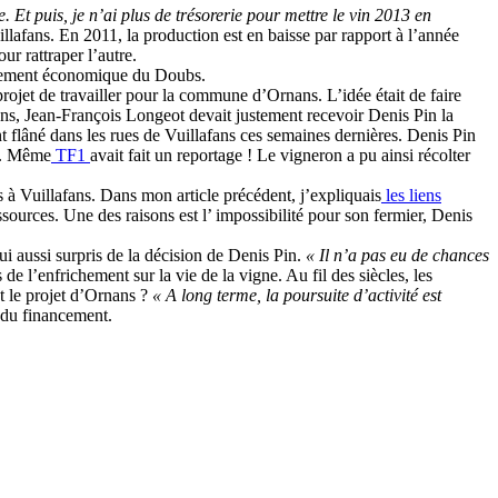
Et puis, je n’ai plus de trésorerie pour mettre le vin 2013 en
illafans. En 2011, la production est en baisse par rapport à l’année
r rattraper l’autre.
loppement économique du Doubs.
projet de travailler pour la commune d’Ornans. L’idée était de faire
ns, Jean-François Longeot devait justement recevoir Denis Pin la
nt flâné dans les rues de Vuillafans ces semaines dernières. Denis Pin
. Même
TF1
avait fait un reportage ! Le vigneron a pu ainsi récolter
 à Vuillafans. Dans mon article précédent, j’expliquais
les liens
ources. Une des raisons est l’ impossibilité pour son fermier, Denis
i aussi surpris de la décision de Denis Pin.
« Il n’a pas eu de chances
e l’enfrichement sur la vie de la vigne. Au fil des siècles, les
et le projet d’Ornans ?
« A long terme, la poursuite d’activité est
, du financement.