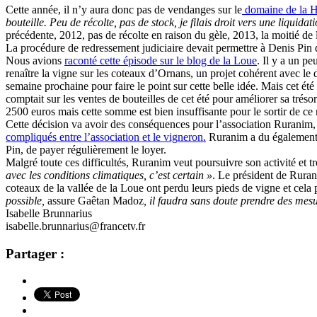
Cette année, il n’y aura donc pas de vendanges sur le
domaine de la 
bouteille. Peu de récolte, pas de stock, je filais droit vers une liquidat
précédente, 2012, pas de récolte en raison du gèle, 2013, la moitié d
La procédure de redressement judiciaire devait permettre à Denis Pin 
Nous avions
raconté cette épisode sur le blog de la Loue
. Il y a un p
renaître la vigne sur les coteaux d’Ornans, un projet cohérent avec 
semaine prochaine pour faire le point sur cette belle idée. Mais cet ét
comptait sur les ventes de bouteilles de cet été pour améliorer sa trésorer
2500 euros mais cette somme est bien insuffisante pour le sortir de c
Cette décision va avoir des conséquences pour l’association Ruranim, p
compliqués entre l’association et le vigneron.
Ruranim a du également d
Pin, de payer régulièrement le loyer.
Malgré toute ces difficultés, Ruranim veut poursuivre son activité et 
avec les conditions climatiques, c’est certain »
. Le président de Rurani
coteaux de la vallée de la Loue ont perdu leurs pieds de vigne et cela p
possible,
assure Gaêtan Madoz
, il faudra sans doute prendre des mesu
Isabelle Brunnarius
isabelle.brunnarius@francetv.fr
Partager :