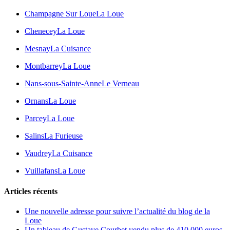
Champagne Sur Loue
La Loue
Chenecey
La Loue
Mesnay
La Cuisance
Montbarrey
La Loue
Nans-sous-Sainte-Anne
Le Verneau
Ornans
La Loue
Parcey
La Loue
Salins
La Furieuse
Vaudrey
La Cuisance
Vuillafans
La Loue
Articles récents
Une nouvelle adresse pour suivre l’actualité du blog de la
Loue
Un tableau de Gustave Courbet vendu plus de 410 000 euros