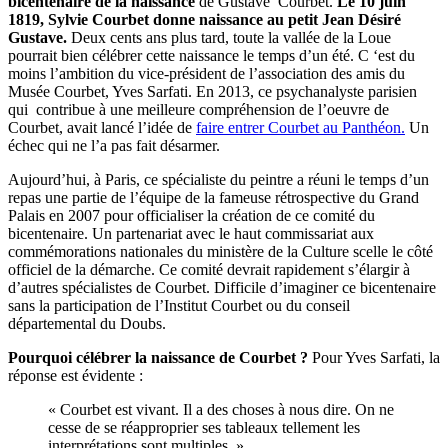
bicentenaire de la naissance
de Gustave Courbet.
Le 10 juin
1819, Sylvie Courbet donne naissance au petit Jean Désiré
Gustave.
Deux cents ans plus tard, toute la vallée de la Loue
pourrait bien célébrer cette naissance le temps d’un été. C ‘est du
moins l’ambition du vice-président de l’association des amis du
Musée Courbet, Yves Sarfati. En 2013, ce psychanalyste parisien
qui contribue à une meilleure compréhension de l’oeuvre de
Courbet, avait lancé l’idée de
faire entrer Courbet au Panthéon.
Un
échec qui ne l’a pas fait désarmer.
Aujourd’hui, à Paris, ce spécialiste du peintre a réuni le temps d’un
repas une partie de l’équipe de la fameuse rétrospective du Grand
Palais en 2007 pour officialiser la création de ce comité du
bicentenaire. Un partenariat avec le haut commissariat aux
commémorations nationales du ministère de la Culture scelle le côté
officiel de la démarche. Ce comité devrait rapidement s’élargir à
d’autres spécialistes de Courbet. Difficile d’imaginer ce bicentenaire
sans la participation de l’Institut Courbet ou du conseil
départemental du Doubs.
Pourquoi célébrer la naissance de Courbet ?
Pour Yves Sarfati, la
réponse est évidente :
« Courbet est vivant. Il a des choses à nous dire. On ne
cesse de se réapproprier ses tableaux tellement les
interprétations sont multiples. »