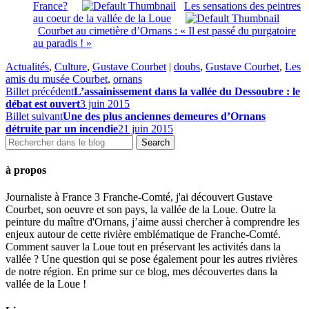
France?
Les sensations des peintres
au coeur de la vallée de la Loue
Courbet au cimetière d’Ornans : « Il est passé du purgatoire
au paradis ! »
Actualités
,
Culture
,
Gustave Courbet
|
doubs
,
Gustave Courbet
,
Les
amis du musée Courbet
,
ornans
Billet précédent
L’assainissement dans la vallée du Dessoubre : le
débat est ouvert
3 juin 2015
Billet suivant
Une des plus anciennes demeures d’Ornans
détruite par un incendie
21 juin 2015
à propos
Journaliste à France 3 Franche-Comté, j'ai découvert Gustave
Courbet, son oeuvre et son pays, la vallée de la Loue. Outre la
peinture du maître d'Ornans, j’aime aussi chercher à comprendre les
enjeux autour de cette rivière emblématique de Franche-Comté.
Comment sauver la Loue tout en préservant les activités dans la
vallée ? Une question qui se pose également pour les autres rivières
de notre région. En prime sur ce blog, mes découvertes dans la
vallée de la Loue !