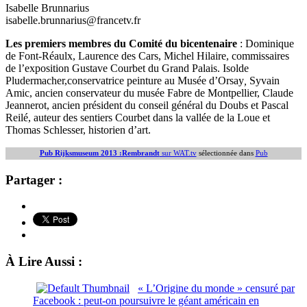
Isabelle Brunnarius
isabelle.brunnarius@francetv.fr
Les premiers membres du Comité du bicentenaire
: Dominique
de Font-Réaulx, Laurence des Cars, Michel Hilaire, commissaires
de l’exposition Gustave Courbet du Grand Palais. Isolde
Pludermacher,
conservatrice peinture au Musée d’
Orsay
,
Syvain
Amic, ancien conservateur du musée Fabre de Montpellier, Claude
Jeannerot, ancien président du conseil général du Doubs et Pascal
Reilé, auteur des sentiers Courbet dans la vallée de la Loue et
Thomas Schlesser, historien d’art.
Pub Rijksmuseum 2013 :Rembrandt
sur WAT.tv
sélectionnée dans
Pub
Partager :
À Lire Aussi :
« L’Origine du monde » censuré par
Facebook : peut-on poursuivre le géant américain en