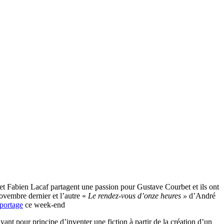
t et Fabien Lacaf partagent une passion pour Gustave Courbet et ils ont
novembre dernier et l’autre «
Le rendez-vous d’onze heures »
d’André
eportage
ce week-end
ayant pour principe d’inventer une fiction à partir de la création d’un