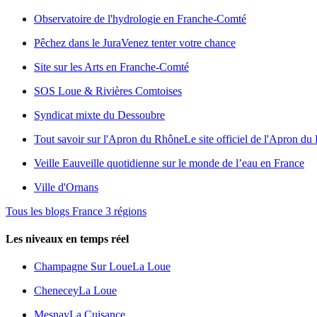
Observatoire de l'hydrologie en Franche-Comté
Pêchez dans le Jura
Venez tenter votre chance
Site sur les Arts en Franche-Comté
SOS Loue & Rivières Comtoises
Syndicat mixte du Dessoubre
Tout savoir sur l'Apron du Rhône
Le site officiel de l'Apron d
Veille Eau
veille quotidienne sur le monde de l’eau en France
Ville d'Ornans
Tous les blogs France 3 régions
Les niveaux en temps réel
Champagne Sur Loue
La Loue
Chenecey
La Loue
Mesnay
La Cuisance