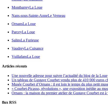
Montbarrey
La Loue
Nans-sous-Sainte-Anne
Le Verneau
Ornans
La Loue
Parcey
La Loue
Salins
La Furieuse
Vaudrey
La Cuisance
Vuillafans
La Loue
Articles récents
Une nouvelle adresse pour suivre l’actualité du blog de la Loue
Un tableau de Gustave Courbet vendu plus de 410 000 euros c
Musée Courbet d’Ornans : il est loin le temps du plus petit mus
« Courbet-Picasso, révolutions », une exposition inédite au m
Ornans : la maison du premier atelier de Gustave Courbet est à
flux RSS