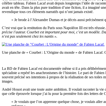
célèbre tableau. Fabien Lacaf avait depuis longtemps l’idée de raconte
avait en tête. Dans la plus pure tradition d’une fiction, il a imaginé u
revendique tous ces éléments narratifs qui n’ont jamais existé.
« Je brode à l’Alexandre Dumas et je décris aussi précisément q
C’est vrai que la restitution du Paris sous Napoléon III est très réussi
précise l’auteur. Courbet est important pour moi, c’est un modèle. D
n’est pas seulement chez les nantis ».
Une planche de « Courbet : L’Origine du monde » de Fabien Lacaf. Cli
La BD de Fabien Lacaf est documentée même si il a pris délibérément le 
spécialiste a repéré les anachronismes de l’histoire. Le pari de Fabien
souvent précisé ses intentions à propos de la réalisation de ses toiles
images.
André Houot avait une toute autre ambition. Il voulait raconter la vie 
que celle éprouvée lorsque j’ai lu pour la première fois des lettres de 
« Je voulais que l’on apprenne quelque chose, je voulais aller a
enfance ».