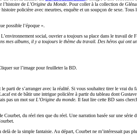
r l’histoire de
L’Origine du Monde
. Pour coller à la collection de Gléna
ne histoire policière avec meurtres, enquête et un soupçon de sexe. Tous l
ue possible l’époque ».
e. L’environnement social, ouvrier a toujours sa place dans le travail de
ans mes albums, il y a toujours le thème du travail. Des héros qui on
quer sur l’image pour feuilleter la BD.
parti de s’arranger avec la réalité. Si vous souhaitez tirer le vrai du f
 Lacaf est de bâtir une intrigue policière à partir du tableau dont Gust
 mais pas un mot sur
L’Origine du monde.
Il faut lire cette BD sans cherc
de Courbet, du réel rien que du réel. Une narration basée sur une série 
Courbet.
u delà de la simple fantaisie. Au départ, Courbet ne m’intéressait pas pl