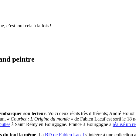
, c’est tout cela à la fois !
and peintre
d’embarquer son lecteur
. Voici deux récits très différents; André Houo
’un,
« Courbet : L’Origine du monde »
de Fabien Lacaf est sorti le 18 
bulles
à Saint-Rémy en Bourgogne. France 3 Bourgogne a
réalisé un r
as du tout la même
. La
BD de Fabien Lacaf
s’intègre à une collection 