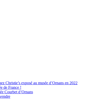
hez Christie’s exposé au musée d’Ornans en 2022
ée de France !
usée Courbet d’Ornans
 vendre