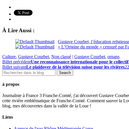
À Lire Aussi :
Gustave Courbet, l’éducation religieuse
« L’Origine du monde » censuré par Fa
Culture
,
Gustave Courbet
,
Non classé
|
Gustave Courbet
,
ornans
Billet précédent
Une reconnaissance internationale pour le collectif
Billet suivant
Le plaidoyer de la télévision suisse pour les rivières
22
à propos
Journaliste à France 3 Franche-Comté, j'ai découvert Gustave Courbet,
cette rivière emblématique de Franche-Comté. Comment sauver la Loue t
blog, mes découvertes dans la vallée de la Loue !
Liens
Agence de l'eau Rhône Méditerranée Corse