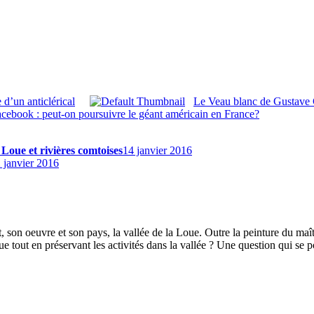
 d’un anticlérical
Le Veau blanc de Gustave 
cebook : peut-on poursuivre le géant américain en France?
 Loue et rivières comtoises
14 janvier 2016
 janvier 2016
 son oeuvre et son pays, la vallée de la Loue. Outre la peinture du maî
out en préservant les activités dans la vallée ? Une question qui se po