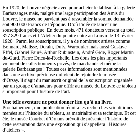
En 1920, le Louvre négocie avec pour acheter le tableau à la galerie
Barbazanges mais, malgré une large participation des Amis du
Louvre, le musée ne parvient pas à rassembler la somme demandée
soit 900 000 Francs de l’époque. D’où l’idée de lancer une
souscription publique. En deux mois, 471 donateurs versent au total
357 829 francs et L’Atelier du peintre entre au Louvre le 13 février
1920. Parmi les souscripteurs, il y a de nombreux artistes comme
Bonnard, Matisse, Derain, Dufy, Waroquier mais aussi Gustave
Effel, Gabriel Fauré, Arthur Rubinstein,
André Gide, Roger Martin-
du-Gard, Pierre Drieu-la-Rochelle. Les dons les plus importants
viennent de collectionneurs privés, de marchands et même la
galerie
Barbazanges ! Toutes ces informations sont mentionnées
dans une archive précieuse qui vient de rejoindre le musée
d’Orsay.
ll s’agit du manuscrit original de la souscription organisée
par un groupe d’amateurs pour offrir au musée du Louvre ce tableau
si important pour l’histoire de l’art.
Une telle aventure ne peut donner lieu qu’à un livre
.
Prochainement, une publication réunira les recherches scientifiques
menées sur l’histoire du tableau, sa matérialité et sa technique. Et cet
été, le musée Courbet d’Ornans prévoit de
présenter l’histoire de
cette restauration dans une exposition qui s’appellera «Histoires
d’ateliers ».