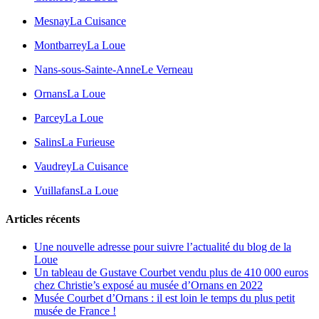
Mesnay
La Cuisance
Montbarrey
La Loue
Nans-sous-Sainte-Anne
Le Verneau
Ornans
La Loue
Parcey
La Loue
Salins
La Furieuse
Vaudrey
La Cuisance
Vuillafans
La Loue
Articles récents
Une nouvelle adresse pour suivre l’actualité du blog de la
Loue
Un tableau de Gustave Courbet vendu plus de 410 000 euros
chez Christie’s exposé au musée d’Ornans en 2022
Musée Courbet d’Ornans : il est loin le temps du plus petit
musée de France !