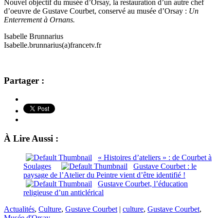
Nouvel objectif du musée d’Orsay, la restauration d’un autre chef
d’oeuvre de Gustave Courbet, conservé au musée d’Orsay :
Un
Enterrement à Ornans.
Isabelle Brunnarius
Isabelle.brunnarius(a)francetv.fr
Partager :
À Lire Aussi :
« Histoires d’ateliers » : de Courbet à
Soulages
Gustave Courbet : le
paysage de l’Atelier du Peintre vient d’être identifié !
Gustave Courbet, l’éducation
religieuse d’un anticlérical
Actualités
,
Culture
,
Gustave Courbet
|
culture
,
Gustave Courbet
,
Musée d'Orsay