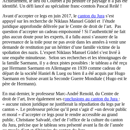
Actuellement, le lieu où Courbet a pu peindre ce paysage n’a pas été
identifié. Un défi lancé au spécialiste franc-comtois Pascal Reilé !
Avant d’accepter ce legs en juin 2017, le
canton du Jura
s’est
appuyé sur les recherche de
Niklaus Manuel Güdel et
l’étude
juridique approfondie délivrée par le Centre de droit de l’art. Pas
question d’accepter un cadeau empoisonné ! Si l’authenticité ne fait
plus aucun doute pour les experts, il a fallu aussi s’assurer de la
provenance de la toile pour ne pas avoir dans les années à venir une
demande de restitution par un héritier d’une famille victime de la
spoliation des nazis. L’expert Niklaus Manuel Güdel s’est livré à
une enquête minutieuse. Selon ses recherches et les témoignages de
la famille Saemann, il y a deux pistes possibles : le tableau a été reçu
par Hermann Saemann en Allemagne en 1939 comme cadeau de
départ de la société Haniel & Lueg ou bien il a été acquis par Hugo
Saemann en Suisse avant la Seconde Guerre Mondiale ( Hugo est le
père de Hermann).
En mai dernier, le professeur Marc-André Renold, du Centre de
droit de l’art, livre également ses c
onclusions au canton du Jura
:
« aucune raison juridique ne justifierait la répudiation du legs par le
canton ». Le professeur précise qu’il peut s’agir d' »un devoir public
et moral » d’accepter ce legs pour le rendre accessible au grand
public. Christiane Salvadé, chef de l’office de la culture du canton
du Jura, précise que le tableau sera présenté avant la fin de l’année