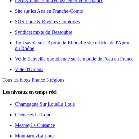
Pêchez dans le Jura
Venez tenter votre chance
Site sur les Arts en Franche-Comté
SOS Loue & Rivières Comtoises
Syndicat mixte du Dessoubre
Tout savoir sur l'Apron du Rhône
Le site officiel de l'Apron
du Rhône
Veille Eau
veille quotidienne sur le monde de l’eau en France
Ville d'Ornans
Tous les blogs France 3 régions
Les niveaux en temps réel
Champagne Sur Loue
La Loue
Chenecey
La Loue
Mesnay
La Cuisance
Montbarrey
La Loue