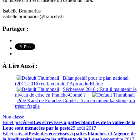
au musée d’art et d’histoire du canton du Jura.
Isabelle Brunnarius
isabelle.brunnarius@francetv.fr
Partager :
À Lire Aussi :
Bilan positif pour le plan national
(2012-2016) en faveur de l’Apron du Rhône
Sécheresse 2018 : Faut-il maintenir le
niveau de crise en Franche-Comté ?
Pôle Karst de Franche-Comté : l’eau en milieu karstique, un
trésor fragile
Non classé
Billet précédent
Les écrevisses à pattes blanches de la vallée de la
Loue sont menacées par la peste
25 août 2017
Billet suivant
Peste des écrevisses à pattes blanches : L’agence de
la biodiversité inspecte les affluents de la Loue
8 septembre 2017