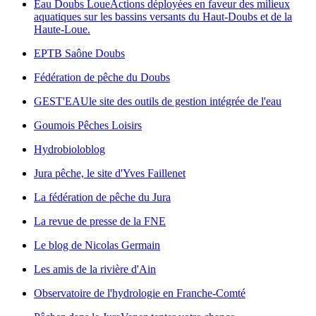
Eau Doubs Loue
Actions déployées en faveur des milieux
aquatiques sur les bassins versants du Haut-Doubs et de la
Haute-Loue.
EPTB Saône Doubs
Fédération de pêche du Doubs
GEST'EAU
le site des outils de gestion intégrée de l'eau
Goumois Pêches Loisirs
Hydrobioloblog
Jura pêche, le site d'Yves Faillenet
La fédération de pêche du Jura
La revue de presse de la FNE
Le blog de Nicolas Germain
Les amis de la rivière d'Ain
Observatoire de l'hydrologie en Franche-Comté