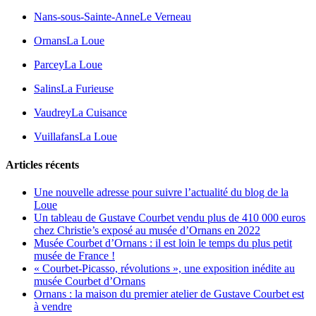
Nans-sous-Sainte-Anne
Le Verneau
Ornans
La Loue
Parcey
La Loue
Salins
La Furieuse
Vaudrey
La Cuisance
Vuillafans
La Loue
Articles récents
Une nouvelle adresse pour suivre l’actualité du blog de la
Loue
Un tableau de Gustave Courbet vendu plus de 410 000 euros
chez Christie’s exposé au musée d’Ornans en 2022
Musée Courbet d’Ornans : il est loin le temps du plus petit
musée de France !
« Courbet-Picasso, révolutions », une exposition inédite au
musée Courbet d’Ornans
Ornans : la maison du premier atelier de Gustave Courbet est
à vendre