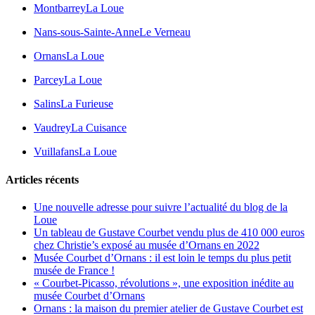
Montbarrey
La Loue
Nans-sous-Sainte-Anne
Le Verneau
Ornans
La Loue
Parcey
La Loue
Salins
La Furieuse
Vaudrey
La Cuisance
Vuillafans
La Loue
Articles récents
Une nouvelle adresse pour suivre l’actualité du blog de la
Loue
Un tableau de Gustave Courbet vendu plus de 410 000 euros
chez Christie’s exposé au musée d’Ornans en 2022
Musée Courbet d’Ornans : il est loin le temps du plus petit
musée de France !
« Courbet-Picasso, révolutions », une exposition inédite au
musée Courbet d’Ornans
Ornans : la maison du premier atelier de Gustave Courbet est