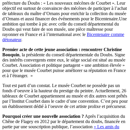
préfecture du Doubs : « Les nouveaux mécènes de Courbet ». Leur
objectif est surtout de convaincre des mécènes de participer à l’achat
de tableaux du maître d’Ornans pour enrichir la collection du musée
d’Ornans et aussi financer des événements pour le Bicentenaire.Une
ambition qui tombe à pic avec celle du conseil départemental du
Doubs qui veut faire de son musée, une pièce maîtresse pour
rayonner en France et à l’international avec le
Bicentenaire comme
détonateur
.
Premier acte de cette jeune association : rencontrer Christine
Bouquin
, la présidente du conseil départementale du Doubs. Signe
des intérêts convergents entre eux, le siège social est situé au musée
Courbet. Association et politique partagent « une ambition élevée »
pour que le musée Courbet puisse améliorer sa réputation en France
et à l’étranger. »
Tout est parti d’un constat. Le musée Courbet ne possède pas un
fonds d’oeuvre à la hauteur du prestige du peintre. Actuellement, 26
tableaux de Courbet appartiennent au musée et dix autres sont prêtés
par l’Institut Courbet dans le cadre d’une convention. C’est peu pour
un établissement dédié à l’oeuvre de cet artiste prolixe et précurseur.
Pourquoi créer une nouvelle association ?
Après l’acquisition du
Chêne de Flagey en 2012 par le département du doubs, financée en
partie par une souscription publique, l’association
« Les amis du