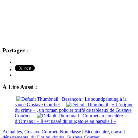
Partager :
À Lire Aussi :
Besançon : Le soundpainting à la
sauce Gustave Courbet
« L’origine
du crime » , un roman policier truffé de tableaux de Gustave
Courbet
Courbet au cimetière
d’Ornans : « Il est passé du purgatoire au paradis ! »
Actualités
,
Gustave Courbet
,
Non classé
|
Bicentenaire
,
conseil
départemental du Doubs
,
doubs
,
Gustave Courbet