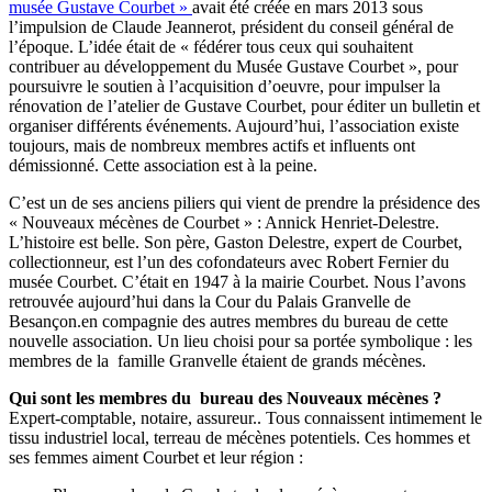
musée Gustave Courbet »
avait été créée en mars 2013 sous
l’impulsion de Claude Jeannerot, président du conseil général de
l’époque. L’idée était de «
fédérer tous ceux qui souhaitent
contribuer au développement du Musée Gustave Courbet », pour
poursuivre le soutien à l’acquisition d’oeuvre, pour impulser la
rénovation de l’atelier de Gustave Courbet, pour éditer un bulletin et
organiser différents événements. Aujourd’hui, l’association existe
toujours, mais de nombreux membres actifs et influents ont
démissionné. Cette association est à la peine.
C’est un de ses anciens piliers qui vient de prendre la présidence des
« Nouveaux mécènes de Courbet » : Annick Henriet-Delestre.
L’histoire est belle. Son père, Gaston Delestre, expert de Courbet,
collectionneur, est l’un des cofondateurs avec Robert Fernier du
musée Courbet. C’était en 1947 à la mairie Courbet. Nous l’avons
retrouvée aujourd’hui dans la Cour du Palais Granvelle de
Besançon.en compagnie des autres membres du bureau de cette
nouvelle association. Un lieu choisi pour sa portée symbolique : les
membres de la famille Granvelle étaient de grands mécènes.
Qui sont les membres du bureau des Nouveaux mécènes ?
Expert-comptable, notaire, assureur.. Tous connaissent intimement le
tissu industriel local, terreau de mécènes potentiels. Ces hommes et
ses femmes aiment Courbet et leur région :