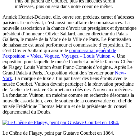
Plus on parlera de Courbet, plus les mécènes seront
intéressés, plus on sera dans notre coeur de métier.
Annick Henriet-Delestre, elle, ouvre son précieux carnet d’adresses
parisien. Le mécénat, c’est aussi une affaire de connaissances. La
nouvelle association a la chance d’avoir un prestigieux et dynamique
président d’honneur : Olivier Saillard, ancien directeur du Palais
Galliera, le
musée de la Mode de la Ville de Paris. Le Pontissalien
de naissance est aussi performeur et commissaire d’exposition. Et,
c’est Olivier Saillard qui assure le
commissariat général de
l’exposition « Volez, Voguez, Voyagez – Louis Vuitton ».
Une
exposition pour laquelle le musée Courbet a prêté le fameux Chêne
de Flagey, Louis Vuitton étant Franc-Comtois d’origine.. Après Le
Grand Palais à Paris, l’exposition vient de s’envoler pour
New-
York
. La marque de luxe a fini par tisser des liens étroits avec le
musée Courbet. Vuitton devrait participer à la rénovation prochaine
de l’atelier de Gustave Courbet aux côtés des Nouveaux mécènes.
La
fondation Vuitton, un mécène comme en recherche désormais la
nouvelle association, avec le soutien de la conservatrice en chef de
musée Frédérique Thomas-Maurin et de la présidente du conseil
départemental du Doubs.
Le Chêne de Flagey, peint par Gustave Courbet en 1864.