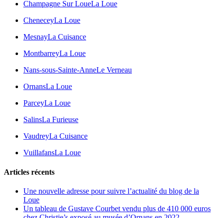
Champagne Sur Loue
La Loue
Chenecey
La Loue
Mesnay
La Cuisance
Montbarrey
La Loue
Nans-sous-Sainte-Anne
Le Verneau
Ornans
La Loue
Parcey
La Loue
Salins
La Furieuse
Vaudrey
La Cuisance
Vuillafans
La Loue
Articles récents
Une nouvelle adresse pour suivre l’actualité du blog de la
Loue
Un tableau de Gustave Courbet vendu plus de 410 000 euros
chez Christie’s exposé au musée d’Ornans en 2022