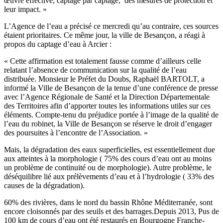
œuvre effective, captage par captage, des mesures de protection et
leur impact. »
L’Agence de l’eau a précisé ce mercredi qu’au contraire, ces sources
étaient prioritaires. Ce même jour, la ville de Besançon, a réagi à
propos du captage d’eau à Arcier :
« Cette affirmation est totalement fausse comme d’ailleurs celle
relatant l’absence de communication sur la qualité de l’eau
distribuée. Monsieur le Préfet du Doubs, Raphaël BARTOLT, a
informé la Ville de Besançon de la tenue d’une conférence de presse
avec l’Agence Régionale de Santé et la Direction Départementale
des Territoires afin d’apporter toutes les informations utiles sur ces
éléments. Compte-tenu du préjudice portée à l’image de la qualité de
l’eau du robinet, la Ville de Besançon se réserve le droit d’engager
des poursuites à l’encontre de l’Association. »
Mais, la dégradation des eaux superficielles, est essentiellement due
aux atteintes à la morphologie ( 75% des cours d’eau ont au moins
un problème de continuité ou de morphologie). Autre problème, le
déséquilibre lié aux prélèvements d’eau et à l’hydrologie ( 33% des
causes de la dégradation).
60% des rivières, dans le nord du bassin Rhône Méditerranée, sont
encore cloisonnés par des seuils et des barrages.Depuis 2013, Pus de
100 km de cours d’eau ont été restaurés en Bourgogne Franche-