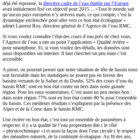
déjà été repoussé, la
directive cadre de l’eau établie par l’Europe
avait initialement fixé cet objectif pour 2015… »Tout le monde sait
qu’aucun pays européen n’y arrivera mais, ce qui compte, c’est la
dynamique enclenchée pour aller vers ce bon état écologique »
admet Laurent Roy, directeur général de l’Agence de l’eau RMC.
Si vous voulez connaître l’état des cours d’eau près de chez vous,
l’Agence de l’eau a mis au point l’application « Qualité rivière »
pour smartphone. Et, si vous voulez des détails, les données sont
aussi disponibles sur internet. Il faut chercher un peu mais c’est
accessible.
A priori, on pourrait penser que notre situation de tête de bassin nous
soit favorable mais les statistiques ne jouent pas en faveur des
bassins versants de la Saône et du Doubs. 52% des cours d’eau du
bassin RMC sont en bon état contre un tiers dans notre grande
région. Pour les eaux souterraines, C’est aussi un peu moins bon :
dans notre région 77% sont en bon état contre 80 % pour l’ensemble
du bassin. Ces meilleurs résultats s’expliquent par la présence des
Alpes et de la Corse dans le bassin RMC.
Une rivière en bon état, c’est tout un ensemble de paramètres à
respecter. il y a la qualité de l’eau proprement dite ( le côté
« physicochimique ») et aussi la façon dont l’eau circule ( le respect
des méandres naturels, de la continuité écologique. Au fil des ans,