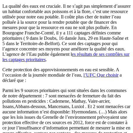
La qualité des eaux est cruciale. Il ne s’agit pas simplement d’assurer
un habitat confortable aux poissons et à la flore, c’est une ressource
utilisée pour notre eau potable. Il coûte plus cher de traiter l’eau
polluée à la source pour la rendre potable que de financer des
mesures pour que la ressource en eau ne soit plus polluée. En
Bourgogne Franche-Comté, il y a 111 captages définies comme
prioritaires ( 9 dans le Doubs, 16 dansle Jura, 29 en Haute-Saône et
5 dans le Territoire-de-Belfort). Ce sont des captages pour qui
l’agence concentre ses moyens pour améliorer la qualité des eaux.
L’agence de l’Eau publie également l
es résultats de ses contrôles sur
les captages prioritaires
.
Cette protection des approvisionnements en eau est sensible. A
l’occasion de la journée mondiale de l’eau,
l’UFC Que choisir
a
déclaré que :
Parmi les 9 sources prioritaires qui sont situées dans les communes
de notre département : 7 sont menacées de fermeture du fait des
pollutions en pesticides : Cademene, Mathay, Vaire-arcier,
Issans,Abbans-dessous, Mancenans, Luxiol . Et 2 sont menacées car
aucune information n’est disponible: Hyemondans. (…) Mais alors
que les lois issues du Grenelle de l’environnement prévoyaient une
protection effective de ces sources en 2012, force est de constater à
ce jour l’insuffisance d’information permettant de mesurer la mise en