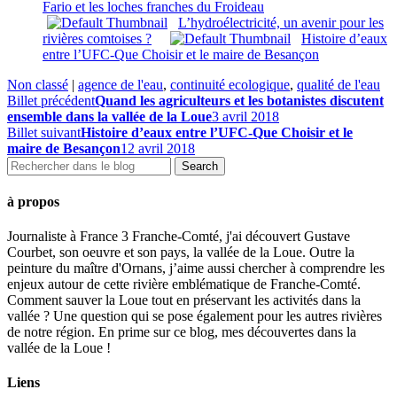
Fario et les loches franches du Froideau
L’hydroélectricité, un avenir pour les
rivières comtoises ?
Histoire d’eaux
entre l’UFC-Que Choisir et le maire de Besançon
Non classé
|
agence de l'eau
,
continuité ecologique
,
qualité de l'eau
Billet précédent
Quand les agriculteurs et les botanistes discutent
ensemble dans la vallée de la Loue
3 avril 2018
Billet suivant
Histoire d’eaux entre l’UFC-Que Choisir et le
maire de Besançon
12 avril 2018
à propos
Journaliste à France 3 Franche-Comté, j'ai découvert Gustave
Courbet, son oeuvre et son pays, la vallée de la Loue. Outre la
peinture du maître d'Ornans, j’aime aussi chercher à comprendre les
enjeux autour de cette rivière emblématique de Franche-Comté.
Comment sauver la Loue tout en préservant les activités dans la
vallée ? Une question qui se pose également pour les autres rivières
de notre région. En prime sur ce blog, mes découvertes dans la
vallée de la Loue !
Liens