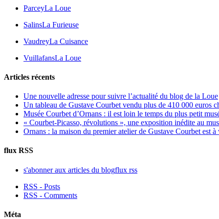
Parcey
La Loue
Salins
La Furieuse
Vaudrey
La Cuisance
Vuillafans
La Loue
Articles récents
Une nouvelle adresse pour suivre l’actualité du blog de la Loue
Un tableau de Gustave Courbet vendu plus de 410 000 euros c
Musée Courbet d’Ornans : il est loin le temps du plus petit mus
« Courbet-Picasso, révolutions », une exposition inédite au m
Ornans : la maison du premier atelier de Gustave Courbet est à
flux RSS
s'abonner aux articles du blog
flux rss
RSS - Posts
RSS - Comments
Méta