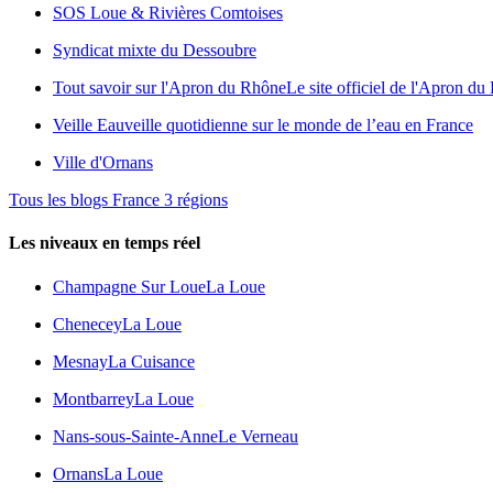
SOS Loue & Rivières Comtoises
Syndicat mixte du Dessoubre
Tout savoir sur l'Apron du Rhône
Le site officiel de l'Apron d
Veille Eau
veille quotidienne sur le monde de l’eau en France
Ville d'Ornans
Tous les blogs France 3 régions
Les niveaux en temps réel
Champagne Sur Loue
La Loue
Chenecey
La Loue
Mesnay
La Cuisance
Montbarrey
La Loue
Nans-sous-Sainte-Anne
Le Verneau
Ornans
La Loue