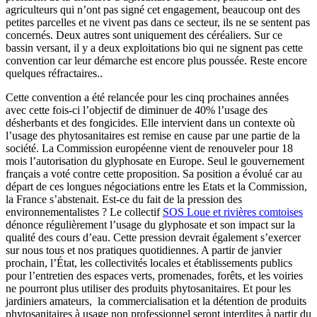
agriculteurs qui n’ont pas signé cet engagement, beaucoup ont des
petites parcelles et ne vivent pas dans ce secteur, ils ne se sentent pas
concernés. Deux autres sont uniquement des céréaliers. Sur ce
bassin versant, il y a deux exploitations bio qui ne signent pas cette
convention car leur démarche est encore plus poussée. Reste encore
quelques réfractaires..
Cette convention a été relancée pour les cinq prochaines années
avec cette fois-ci l’objectif de diminuer de 40% l’usage des
désherbants et des fongicides. Elle intervient dans un contexte où
l’usage des phytosanitaires est remise en cause par une partie de la
société. La Commission européenne vient de renouveler pour 18
mois l’autorisation du glyphosate en Europe. Seul le gouvernement
français a voté contre cette proposition. Sa position a évolué car au
départ de ces longues négociations entre les Etats et la Commission,
la France s’abstenait. Est-ce du fait de la pression des
environnementalistes ? Le collectif
SOS Loue et rivières comtoises
dénonce régulièrement l’usage du glyphosate et son impact sur la
qualité des cours d’eau. Cette pression devrait également s’exercer
sur nous tous et nos pratiques quotidiennes. A partir de janvier
prochain,
l’État, les collectivités locales et établissements publics
pour l’entretien des espaces verts, promenades, forêts, et les voiries
ne pourront plus
utiliser des produits phytosanitaires. Et pour les
jardiniers amateurs, la commercialisation et la détention de produits
phytosanitaires à usage non professionnel seront interdites à partir du