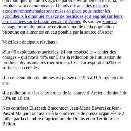
communiquer quand il s’agit de parler environnement mais, là, les
résultats sont encourageants. Depuis dix ans,
des mesures
agroenvironnementales sont mises en place pour inciter les
agriculteurs à diminuer l’usage de pesticides et d’engrais sur leurs
terres situées sur le bassin versant d’Arcier.
Ils sont en
zone de
captage prioritaire
puisque environ la moitié de la population
bisontine est alimentée en eau potable par la source d’Arcier.
Voici les principaux résultats :
-Sur 45 exploitations agricoles, 24 ont respecté le « cahier des
charges » qui fixe à 40% sur 5 ans la réduction de l’utilisation de
produits phytosanitaires (herbicides). Cela correspond à 62% des
surfaces en céréales.
-La concentration de nitrates est passée de 15.5 à 11.5 mg/l en dix
ans
-La pollution sur les eaux brutes de la source d’Arcier a diminué de
30% en 10 ans.
Nos confrères Elisabeth Braconnier, Jean-Marie Baverel et Jean-
Pascal Maujard ont assisté à la conférence de presse organisée le 2
juillet par la chambre d’agriculture du Doubs et du Territoire de
Belfort.