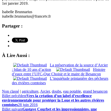
1er janvier 2019.
Isabelle Brunnarius
isabelle.brunnarius@francetv.fr
Partager :
À Lire Aussi :
La préservation de la source d’Arcier
: bilan de 10 ans d’action
Histoire
d’eaux entre l’UFC-Que Choisir et le maire de Besançon
L’inquiétude printanière des pêcheurs
des rivières comtoises
Non classé
|
agriculture
,
Arcier
,
doubs
,
eau potable
,
grand besançon
Billet précédent
Vers la création d’un label d’excellence
environnementale pour protéger la Loue et les autres rivières
comtoises
28 juin 2016
Billet suivant
Gustave Courbet et les impressionnistes, une