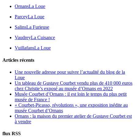
Ornans
La Loue
Parcey
La Loue
Salins
La Furieuse
Vaudrey
La Cuisance
Vuillafans
La Loue
Articles récents
Une nouvelle adresse pour suivre l’actualité du blog de la
Loue
Un tableau de Gustave Courbet vendu plus de 410 000 euros
chez Christie’s exposé au musée d’Ornans en 2022
Musée Courbet d’Ornans : il est loin le temps du plus petit
musée de France !
« Courbet-Picasso, révolutions », une exposition inédite au
musée Courbet d’Ornans
Ornans : la maison du premier atelier de Gustave Courbet est
à vendre
flux RSS