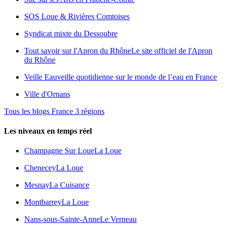
SOS Loue & Rivières Comtoises
Syndicat mixte du Dessoubre
Tout savoir sur l'Apron du Rhône
Le site officiel de l'Apron
du Rhône
Veille Eau
veille quotidienne sur le monde de l’eau en France
Ville d'Ornans
Tous les blogs France 3 régions
Les niveaux en temps réel
Champagne Sur Loue
La Loue
Chenecey
La Loue
Mesnay
La Cuisance
Montbarrey
La Loue
Nans-sous-Sainte-Anne
Le Verneau