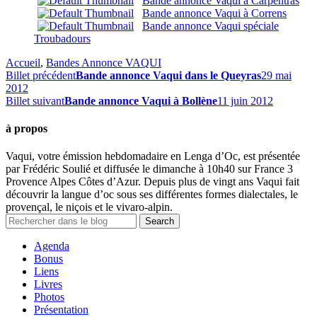
Bande annonce Vaqui à Carpentras
Bande annonce Vaqui à Correns
Bande annonce Vaqui spéciale
Troubadours
Accueil
,
Bandes Annonce VAQUI
Billet précédent
Bande annonce Vaqui dans le Queyras
29 mai
2012
Billet suivant
Bande annonce Vaqui à Bollène
11 juin 2012
à propos
Vaqui, votre émission hebdomadaire en Lenga d’Oc, est présentée
par Frédéric Soulié et diffusée le dimanche à 10h40 sur France 3
Provence Alpes Côtes d’Azur. Depuis plus de vingt ans Vaqui fait
découvrir la langue d’oc sous ses différentes formes dialectales, le
provençal, le niçois et le vivaro-alpin.
Agenda
Bonus
Liens
Livres
Photos
Présentation