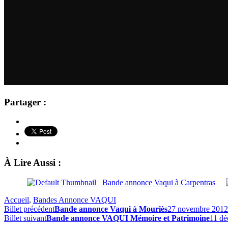
Partager :
À Lire Aussi :
Bande annonce Vaqui à Carpentras
Accueil
,
Bandes Annonce VAQUI
Billet précédent
Bande annonce Vaqui à Mouriès
27 novembre 2012
Billet suivant
Bande annonce VAQUI Mémoire et Patrimoine
11 d