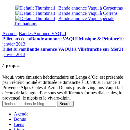
Bande annonce Vaqui à Carpentras
Bande annonce Vaqui à Correns
Bande annonce Vaqui spéciale
Troubadours
Accueil
,
Bandes Annonce VAQUI
Billet précédent
Bande annonce VAQUI Musique & Peinture
10
janvier 2013
Billet suivant
Bande annonce VAQUI à Villefranche-sur-Mer
21
janvier 2013
à propos
Vaqui, votre émission hebdomadaire en Lenga d’Oc, est présentée
par Frédéric Soulié et diffusée le dimanche à 10h40 sur France 3
Provence Alpes Côtes d’Azur. Depuis plus de vingt ans Vaqui fait
découvrir la langue d’oc sous ses différentes formes dialectales, le
provençal, le niçois et le vivaro-alpin.
Agenda
Bonus
Liens
Livres