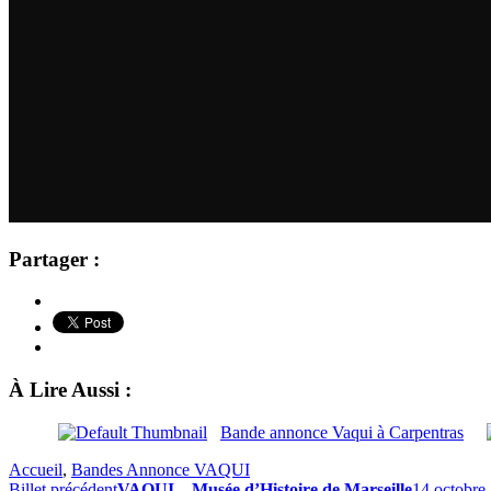
Partager :
À Lire Aussi :
Bande annonce Vaqui à Carpentras
Accueil
,
Bandes Annonce VAQUI
Billet précédent
VAQUI – Musée d’Histoire de Marseille
14 octobre