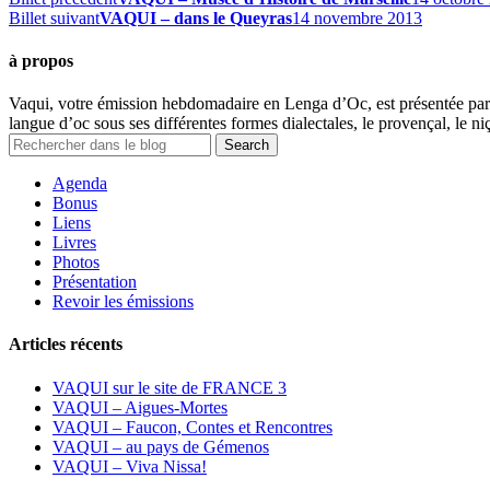
Billet suivant
VAQUI – dans le Queyras
14 novembre 2013
à propos
Vaqui, votre émission hebdomadaire en Lenga d’Oc, est présentée par 
langue d’oc sous ses différentes formes dialectales, le provençal, le niç
Agenda
Bonus
Liens
Livres
Photos
Présentation
Revoir les émissions
Articles récents
VAQUI sur le site de FRANCE 3
VAQUI – Aigues-Mortes
VAQUI – Faucon, Contes et Rencontres
VAQUI – au pays de Gémenos
VAQUI – Viva Nissa!