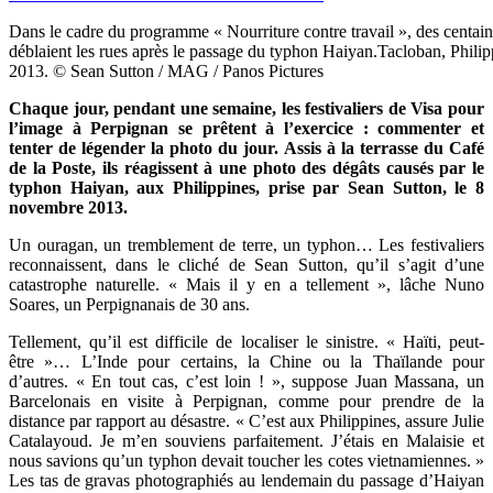
Dans le cadre du programme « Nourriture contre travail », des centai
déblaient les rues après le passage du typhon Haiyan.Tacloban, Phili
2013. © Sean Sutton / MAG / Panos Pictures
Chaque jour, pendant une semaine, les festivaliers de Visa pour
l’image à Perpignan se prêtent à l’exercice : commenter et
tenter de légender la photo du jour. Assis à la terrasse du Café
de la Poste, ils réagissent à une photo des dégâts causés par le
typhon Haiyan, aux Philippines, prise par
Sean Sutton,
le 8
novembre 2013.
Un ouragan, un tremblement de terre, un typhon… Les festivaliers
reconnaissent, dans le cliché de Sean Sutton, qu’il s’agit d’une
catastrophe naturelle. « Mais il y en a tellement », lâche Nuno
Soares, un Perpignanais de 30 ans.
Tellement, qu’il est difficile de localiser le sinistre. « Haïti, peut-
être »… L’Inde pour certains, la Chine ou la Thaïlande pour
d’autres. « En tout cas, c’est loin ! », suppose Juan Massana, un
Barcelonais en visite à Perpignan, comme pour prendre de la
distance par rapport au désastre. « C’est aux Philippines, assure Julie
Catalayoud. Je m’en souviens parfaitement. J’étais en Malaisie et
nous savions qu’un typhon devait toucher les cotes vietnamiennes. »
Les tas de gravas photographiés au lendemain du passage d’Haiyan