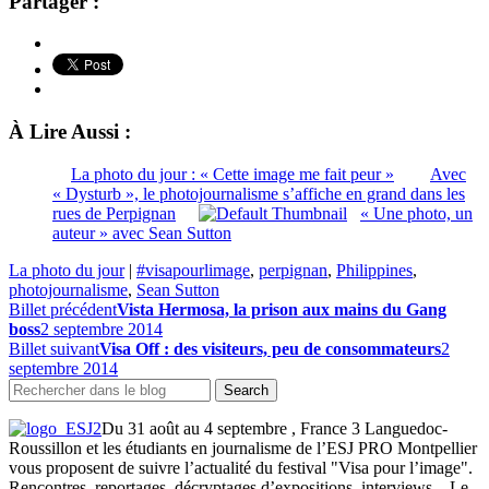
Partager :
À Lire Aussi :
La photo du jour : « Cette image me fait peur »
Avec
« Dysturb », le photojournalisme s’affiche en grand dans les
rues de Perpignan
« Une photo, un
auteur » avec Sean Sutton
La photo du jour
|
#visapourlimage
,
perpignan
,
Philippines
,
photojournalisme
,
Sean Sutton
Billet précédent
Vista Hermosa, la prison aux mains du Gang
boss
2 septembre 2014
Billet suivant
Visa Off : des visiteurs, peu de consommateurs
2
septembre 2014
Du 31 août au 4 septembre , France 3 Languedoc-
Roussillon et les étudiants en journalisme de l’ESJ PRO Montpellier
vous proposent de suivre l’actualité du festival "Visa pour l’image".
Rencontres, reportages, décryptages d’expositions, interviews... Le