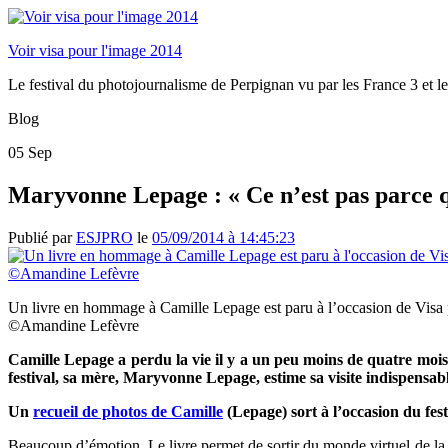
Voir visa pour l'image 2014
Le festival du photojournalisme de Perpignan vu par les France 3 et le
Blog
05
Sep
Maryvonne Lepage : « Ce n’est pas parce qu
Publié par
ESJPRO
le
05/09/2014 à 14:45:23
Un livre en hommage à Camille Lepage est paru à l’occasion de Visa 
©Amandine Lefèvre
Camille Lepage a perdu la vie il y a un peu moins de quatre mois
festival, sa mère, Maryvonne Lepage, estime sa visite indispensab
Un
recueil de photos de Camille
(Lepage) sort à l’occasion du fes
Beaucoup d’émotion. Le livre permet de sortir du monde virtuel de la p