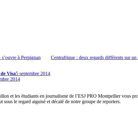
 » s’ouvre à Perpignan
Centrafrique : deux regards différents sur un
 de Visa
5 septembre 2014
embre 2014
on et les étudiants en journalisme de l’ESJ PRO Montpellier vous propo
t sous le regard aiguisé et décalé de notre groupe de reporters.