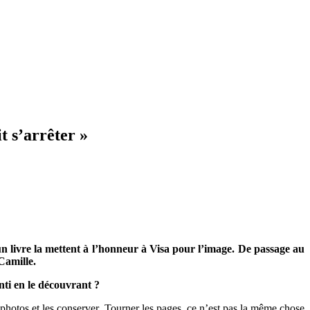
t s’arrêter »
n livre la mettent à l’honneur à Visa pour l’image. De passage au
Camille.
nti en le découvrant ?
 photos et les conserver. Tourner les pages, ce n’est pas la même chose