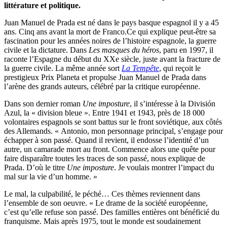
littérature et politique.
Juan Manuel de Prada est né dans le pays basque espagnol il y a 45
ans. Cinq ans avant la mort de Franco.Ce qui explique peut-être sa
fascination pour les années noires de l’histoire espagnole, la guerre
civile et la dictature. Dans
Les masques du héros
, paru en 1997, il
raconte l’Espagne du début du XXe siècle, juste avant la fracture de
la guerre civile. La même année sort
La Tempête
, qui reçoit le
prestigieux Prix Planeta et propulse Juan Manuel de Prada dans
l’arène des grands auteurs, célébré par la critique européenne.
Dans son dernier roman
Une imposture
, il s’intéresse à la División
Azul, la « division bleue ». Entre 1941 et 1943, près de 18 000
volontaires espagnols se sont battus sur le front soviétique, aux côtés
des Allemands. « Antonio, mon personnage principal, s’engage pour
échapper à son passé. Quand il revient, il endosse l’identité d’un
autre, un camarade mort au front. Commence alors une quête pour
faire disparaître toutes les traces de son passé, nous explique de
Prada. D’où le titre
Une imposture
. Je voulais montrer l’impact du
mal sur la vie d’un homme. »
Le mal, la culpabilité, le péché… Ces thèmes reviennent dans
l’ensemble de son oeuvre. « Le drame de la société européenne,
c’est qu’elle refuse son passé. Des familles entières ont bénéficié du
franquisme. Mais après 1975, tout le monde est soudainement