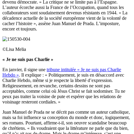
devenu démocrate. » La critique ne se limite pas à l’Espagne.
L’auteur écorche aussi la France de l’Occupation, quand tous les
collaborateurs sont soudainement devenus résistants en 1944. « La
décadence actuelle de la société européenne vient de la volonté de
cacher l’histoire », assène Juan Manuel de Prada. L’imposture,
encore et toujours.
©Lisa Melia
« Je ne suis pas Charlie »
En janvier, il signe une
tribune intitulée « Je ne suis pas Charlie
Hebdo »
. Il explique : « Politiquement, je suis en désaccord avec
Charlie Hebdo, même si je respecte la liberté d’expression.
Religieusement, en revanche, certains dessins ne sont pas
acceptables, comme celui où Jésus Christ se fait sodomiser. Tu ne
peux pas traiter la voisine de pute et espérer que les relations de
voisinage resteront cordiales. »
Juan Manuel de Prada ne se décrit pas comme un auteur catholique,
mais sa foi influence sa conception du monde et donc, logiquement,
ses romans. Pourtant, affirme-t-il, son oeuvre scandalise beaucoup
de chrétiens. « Ils voudraient que la littérature ne parle que du bien,
qu’il n’y ait pas de drame. Mais le drame m’intéresse, c’est une