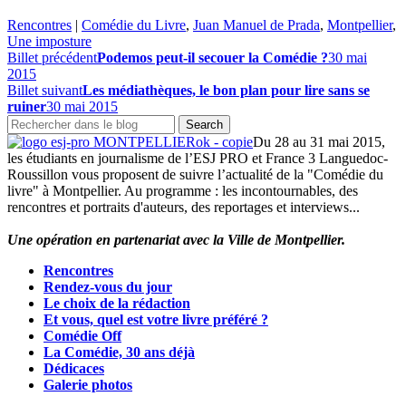
Rencontres
|
Comédie du Livre
,
Juan Manuel de Prada
,
Montpellier
,
Une imposture
Billet précédent
Podemos peut-il secouer la Comédie ?
30 mai
2015
Billet suivant
Les médiathèques, le bon plan pour lire sans se
ruiner
30 mai 2015
Du 28 au 31 mai 2015,
les étudiants en journalisme de l’ESJ PRO et France 3 Languedoc-
Roussillon vous proposent de suivre l’actualité de la "Comédie du
livre" à Montpellier. Au programme : les incontournables, des
rencontres et portraits d'auteurs, des reportages et interviews...
Une opération en partenariat avec la Ville de Montpellier.
Rencontres
Rendez-vous du jour
Le choix de la rédaction
Et vous, quel est votre livre préféré ?
Comédie Off
La Comédie, 30 ans déjà
Dédicaces
Galerie photos