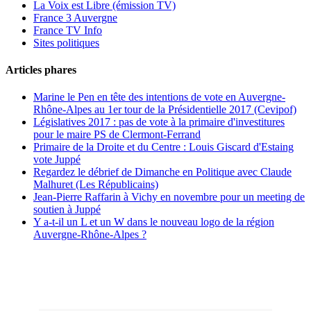
La Voix est Libre (émission TV)
France 3 Auvergne
France TV Info
Sites politiques
Articles phares
Marine le Pen en tête des intentions de vote en Auvergne-
Rhône-Alpes au 1er tour de la Présidentielle 2017 (Cevipof)
Législatives 2017 : pas de vote à la primaire d'investitures
pour le maire PS de Clermont-Ferrand
Primaire de la Droite et du Centre : Louis Giscard d'Estaing
vote Juppé
Regardez le débrief de Dimanche en Politique avec Claude
Malhuret (Les Républicains)
Jean-Pierre Raffarin à Vichy en novembre pour un meeting de
soutien à Juppé
Y a-t-il un L et un W dans le nouveau logo de la région
Auvergne-Rhône-Alpes ?