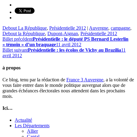
Debout La République
,
Présidentielle 2012
|
Auvergne
,
campagne
,
Debout la République
,
Dupont-Aignan
,
Présidentielle 2012
Billet précédent
Présidentielle : le député PS Bernard Lesterlin
« témoin » d’un braquage
11 avril 2012
Billet suivant
Présidentielle : les écolos de Vichy au Brazilia
11
avril 2012
à propos
Ce blog, tenu par la rédaction de
France 3 Auvergne
, a la volonté de
vous faire entrer dans le monde politique auvergnat alors que de
grandes échéances électorales nous attendent dans les prochains
mois.
Ici…
Actualité
Les Départements
Allier
Cantal