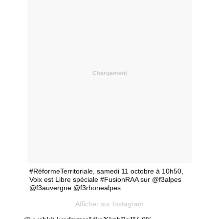
Chargement
#RéformeTerritoriale, samedi 11 octobre à 10h50,
Voix est Libre spéciale #FusionRAA sur @f3alpes
@f3auvergne @f3rhonealpes
Afficher sur Instagram