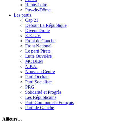
Haute-Loire
Puy-de-Dôme
Les partis
Cap 21
Debout La République
Divers Droite
E.E.L.V.
Front de Gauche
Front National
Le parti Pirate
Lutte Ouvrière
MODEM
N.P.A.
Nouveau Centre
Parti Occitan
Parti Socialiste
PRG
Solidarité et Progrès
Les Républicains
Parti Communiste Français
Parti de Gauche
Ailleurs…