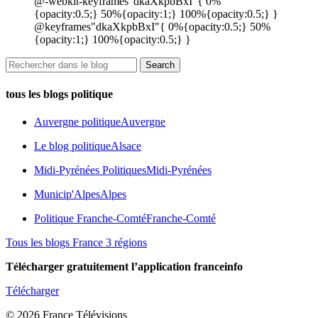
@-webkit-keyframes"dkaXkpbBxI"{ 0%
{opacity:0.5;} 50%{opacity:1;} 100%{opacity:0.5;} }
@keyframes"dkaXkpbBxI"{ 0%{opacity:0.5;} 50%
{opacity:1;} 100%{opacity:0.5;} }
tous les blogs politique
Auvergne politique
Auvergne
Le blog politique
Alsace
Midi-Pyrénées Politiques
Midi-Pyrénées
Municip'Alpes
Alpes
Politique Franche-Comté
Franche-Comté
Tous les blogs France 3 régions
Télécharger gratuitement l’application franceinfo
Télécharger
© 2026 France Télévisions