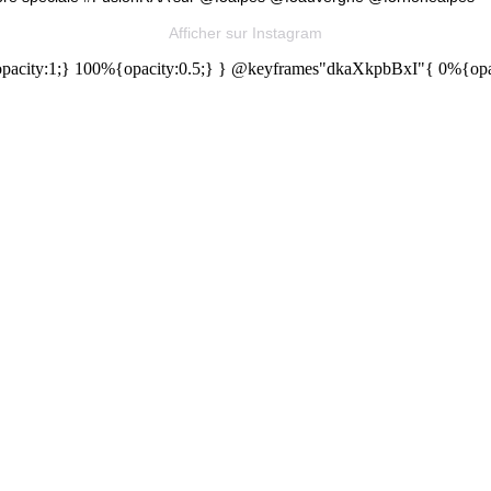
Afficher sur Instagram
acity:1;} 100%{opacity:0.5;} } @keyframes"dkaXkpbBxI"{ 0%{opaci