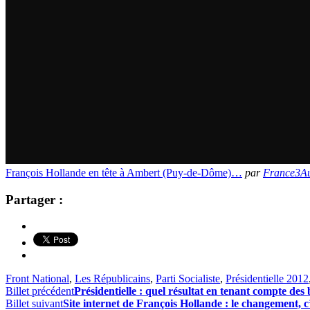
François Hollande en tête à Ambert (Puy-de-Dôme)…
par
France3A
Partager :
Front National
,
Les Républicains
,
Parti Socialiste
,
Présidentielle 2012
Billet précédent
Présidentielle : quel résultat en tenant compte des 
Billet suivant
Site internet de François Hollande : le changement, 