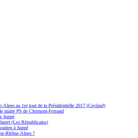
-Alpes au 1er tour de la Présidentielle 2017 (Cevipof)
ur le maire PS de Clermont-Ferrand
te Juppé
huret (Les Républicains)
soutien à Juppé
rgne-Rhône-Alpes ?