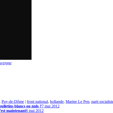
uvergne
,
Puy-de-Dôme
|
front national
,
hollande
,
Marine Le Pen
,
parti socialist
bulletins blancs ou nuls ?
7 mai 2012
c’est maintenant
8 mai 2012