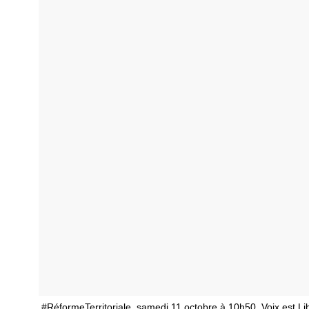
#RéformeTerritoriale, samedi 11 octobre à 10h50, Voix est