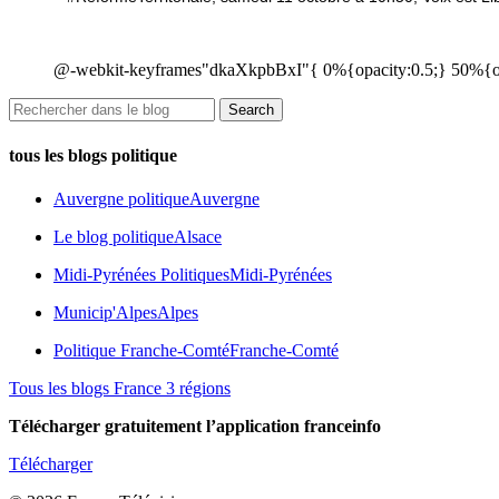
@-webkit-keyframes"dkaXkpbBxI"{ 0%{opacity:0.5;} 50%{op
tous les blogs politique
Auvergne politique
Auvergne
Le blog politique
Alsace
Midi-Pyrénées Politiques
Midi-Pyrénées
Municip'Alpes
Alpes
Politique Franche-Comté
Franche-Comté
Tous les blogs France 3 régions
Télécharger gratuitement l’application franceinfo
Télécharger