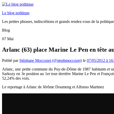
Le blog politique
Les petites phrases, indiscrétions et grands rendez-vous de la politiq
Blog
07
Mai
Arlanc (63) place Marine Le Pen en tête a
Publié par
Stéphane Moccozet (@stephmoccozet)
le
07/05/2012 à 16
Arlanc, une petite commune du Puy-de-Dôme de 1987 habitants et un m
Sarkozy en 3e position au 1er tour derrière Marine Le Pen et François
52,24% des voix.
Le reportage à Arlanc de Jérôme Doumeng et Alfonso Martinez