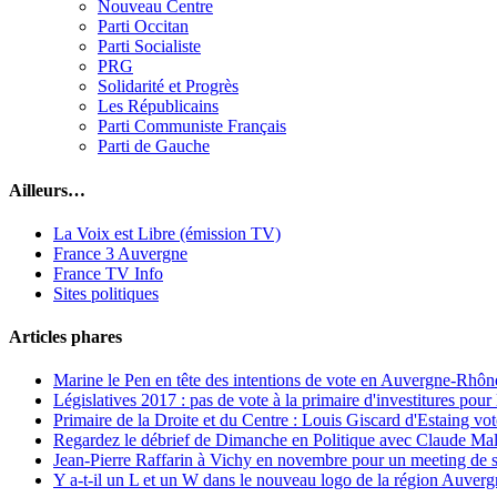
Nouveau Centre
Parti Occitan
Parti Socialiste
PRG
Solidarité et Progrès
Les Républicains
Parti Communiste Français
Parti de Gauche
Ailleurs…
La Voix est Libre (émission TV)
France 3 Auvergne
France TV Info
Sites politiques
Articles phares
Marine le Pen en tête des intentions de vote en Auvergne-Rhône
Législatives 2017 : pas de vote à la primaire d'investitures po
Primaire de la Droite et du Centre : Louis Giscard d'Estaing vo
Regardez le débrief de Dimanche en Politique avec Claude Mal
Jean-Pierre Raffarin à Vichy en novembre pour un meeting de 
Y a-t-il un L et un W dans le nouveau logo de la région Auve