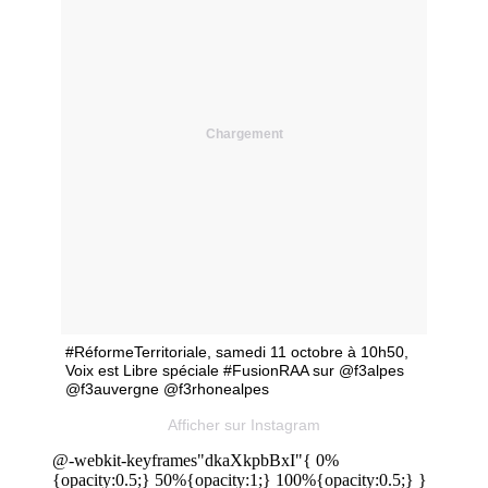
Chargement
#RéformeTerritoriale, samedi 11 octobre à 10h50,
Voix est Libre spéciale #FusionRAA sur @f3alpes
@f3auvergne @f3rhonealpes
Afficher sur Instagram
@-webkit-keyframes"dkaXkpbBxI"{ 0%
{opacity:0.5;} 50%{opacity:1;} 100%{opacity:0.5;} }