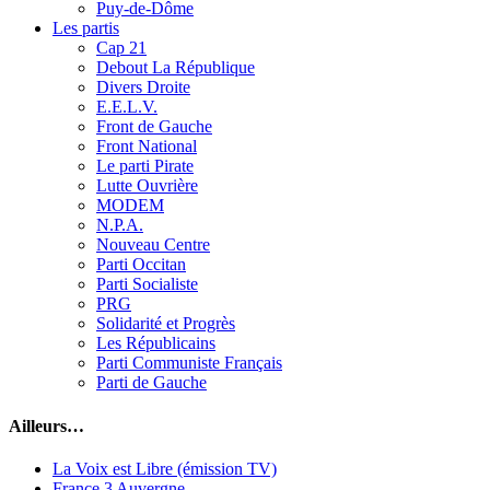
Puy-de-Dôme
Les partis
Cap 21
Debout La République
Divers Droite
E.E.L.V.
Front de Gauche
Front National
Le parti Pirate
Lutte Ouvrière
MODEM
N.P.A.
Nouveau Centre
Parti Occitan
Parti Socialiste
PRG
Solidarité et Progrès
Les Républicains
Parti Communiste Français
Parti de Gauche
Ailleurs…
La Voix est Libre (émission TV)
France 3 Auvergne