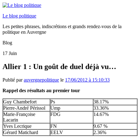
Le blog politique
Les petites phrases, indiscrétions et grands rendez-vous de la
politique en Auvergne
Blog
17
Juin
Allier 1 : Un goût de duel déjà vu…
Publié par
auvergnepolitique
le
17/06/2012 à 15:10:33
Rappel des résultats au premier tour
Guy Chambefort
Ps
38.17%
Pierre-André Périssol
Ump
33.36%
Marie-Françoise
FDG
14.67%
Lacarin
Yves Lecrique
FN
9.67 %
Gérard Matichard
EELV
2.36%