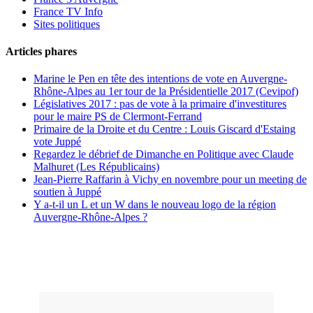
France TV Info
Sites politiques
Articles phares
Marine le Pen en tête des intentions de vote en Auvergne-
Rhône-Alpes au 1er tour de la Présidentielle 2017 (Cevipof)
Législatives 2017 : pas de vote à la primaire d'investitures
pour le maire PS de Clermont-Ferrand
Primaire de la Droite et du Centre : Louis Giscard d'Estaing
vote Juppé
Regardez le débrief de Dimanche en Politique avec Claude
Malhuret (Les Républicains)
Jean-Pierre Raffarin à Vichy en novembre pour un meeting de
soutien à Juppé
Y a-t-il un L et un W dans le nouveau logo de la région
Auvergne-Rhône-Alpes ?