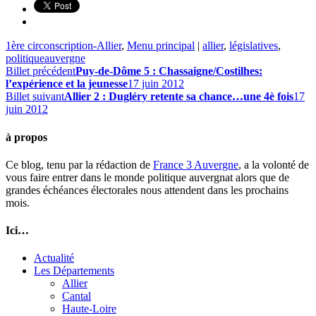
1ère circonscription-Allier
,
Menu principal
|
allier
,
législatives
,
politiqueauvergne
Billet précédent
Puy-de-Dôme 5 : Chassaigne/Costilhes:
l’expérience et la jeunesse
17 juin 2012
Billet suivant
Allier 2 : Dugléry retente sa chance…une 4è fois
17
juin 2012
à propos
Ce blog, tenu par la rédaction de
France 3 Auvergne
, a la volonté de
vous faire entrer dans le monde politique auvergnat alors que de
grandes échéances électorales nous attendent dans les prochains
mois.
Ici…
Actualité
Les Départements
Allier
Cantal
Haute-Loire