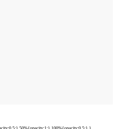
ty:0.5;} 50%{opacity:1;} 100%{opacity:0.5;} }