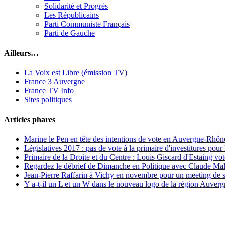
Solidarité et Progrès
Les Républicains
Parti Communiste Français
Parti de Gauche
Ailleurs…
La Voix est Libre (émission TV)
France 3 Auvergne
France TV Info
Sites politiques
Articles phares
Marine le Pen en tête des intentions de vote en Auvergne-Rhône
Législatives 2017 : pas de vote à la primaire d'investitures po
Primaire de la Droite et du Centre : Louis Giscard d'Estaing vo
Regardez le débrief de Dimanche en Politique avec Claude Mal
Jean-Pierre Raffarin à Vichy en novembre pour un meeting de 
Y a-t-il un L et un W dans le nouveau logo de la région Auve