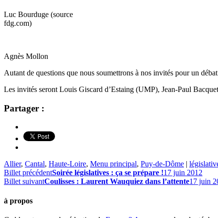
Luc Bourduge (source
fdg.com)
Agnès Mollon
Autant de questions que nous soumettrons à nos invités pour un débat
Les invités seront Louis Giscard d’Estaing (UMP), Jean-Paul Bacqu
Partager :
Allier
,
Cantal
,
Haute-Loire
,
Menu principal
,
Puy-de-Dôme
|
législativ
Billet précédent
Soirée législatives : ça se prépare !
17 juin 2012
Billet suivant
Coulisses : Laurent Wauquiez dans l’attente
17 juin 
à propos