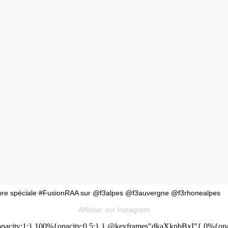
 Libre spéciale #FusionRAA sur @f3alpes @f3auvergne @f3rhonealpes
Afficher sur Instagram
acity:1;} 100%{opacity:0.5;} } @keyframes"dkaXkpbBxI"{ 0%{opaci