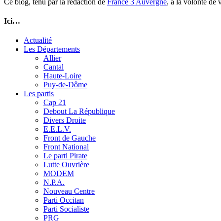
Ce blog, tenu par la rédaction de
France 3 Auvergne
, a la volonté de
Ici…
Actualité
Les Départements
Allier
Cantal
Haute-Loire
Puy-de-Dôme
Les partis
Cap 21
Debout La République
Divers Droite
E.E.L.V.
Front de Gauche
Front National
Le parti Pirate
Lutte Ouvrière
MODEM
N.P.A.
Nouveau Centre
Parti Occitan
Parti Socialiste
PRG