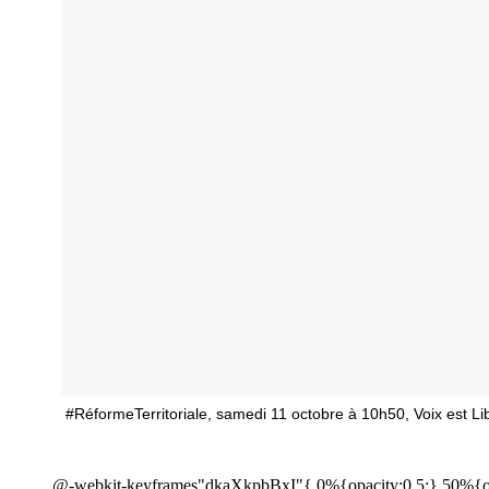
#RéformeTerritoriale, samedi 11 octobre à 10h50, Voix est
@-webkit-keyframes"dkaXkpbBxI"{ 0%{opacity:0.5;} 50%{op