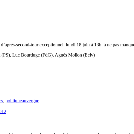
 d’après-second-tour exceptionnel, lundi 18 juin à 13h, à ne pas manq
et (PS), Luc Bourduge (FdG), Agnès Mollon (Eelv)
es
,
politiqueauvergne
2012