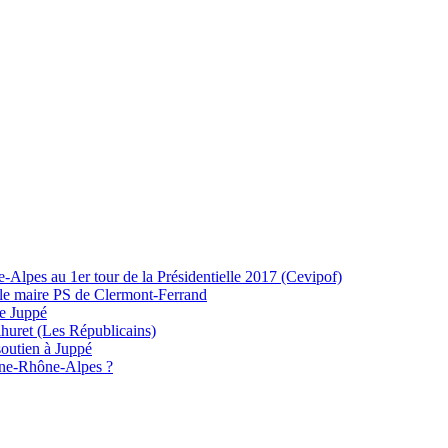
-Alpes au 1er tour de la Présidentielle 2017 (Cevipof)
ur le maire PS de Clermont-Ferrand
te Juppé
huret (Les Républicains)
soutien à Juppé
rgne-Rhône-Alpes ?