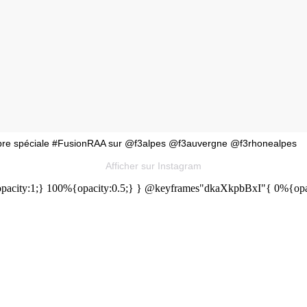
 Libre spéciale #FusionRAA sur @f3alpes @f3auvergne @f3rhonealpes
Afficher sur Instagram
acity:1;} 100%{opacity:0.5;} } @keyframes"dkaXkpbBxI"{ 0%{opaci