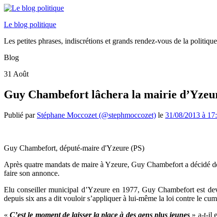
Le blog politique
Les petites phrases, indiscrétions et grands rendez-vous de la politiq
Blog
31
Août
Guy Chambefort lâchera la mairie d’Yzeu
Publié par
Stéphane Moccozet (@stephmoccozet)
le
31/08/2013 à 17
Guy Chambefort, député-maire d'Yzeure (PS)
Après quatre mandats de maire à Yzeure, Guy Chambefort a décidé de pa
faire son annonce.
Elu conseiller municipal d’Yzeure en 1977, Guy Chambefort est deve
depuis six ans a dit vouloir s’appliquer à lui-même la loi contre le cu
«
C’est le moment de laisser la place à des gens plus jeunes
» a-t-il