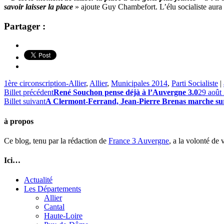
savoir laisser la place
» ajoute Guy Chambefort. L’élu socialiste aura 
Partager :
1ère circonscription-Allier
,
Allier
,
Municipales 2014
,
Parti Socialiste
|
Billet précédent
René Souchon pense déjà à l’Auvergne 3.0
29 août
Billet suivant
A Clermont-Ferrand, Jean-Pierre Brenas marche sur
à propos
Ce blog, tenu par la rédaction de
France 3 Auvergne
, a la volonté de
Ici…
Actualité
Les Départements
Allier
Cantal
Haute-Loire