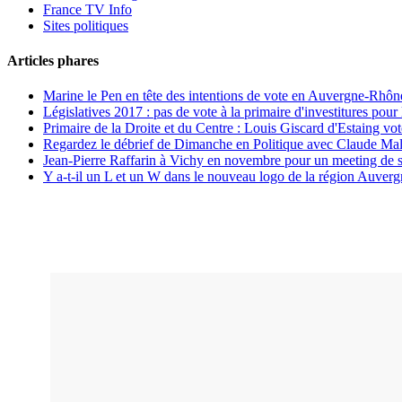
France TV Info
Sites politiques
Articles phares
Marine le Pen en tête des intentions de vote en Auvergne-Rhône
Législatives 2017 : pas de vote à la primaire d'investitures po
Primaire de la Droite et du Centre : Louis Giscard d'Estaing vo
Regardez le débrief de Dimanche en Politique avec Claude Mal
Jean-Pierre Raffarin à Vichy en novembre pour un meeting de 
Y a-t-il un L et un W dans le nouveau logo de la région Auve