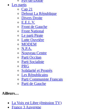
Puy-de-Dôme
Les partis
Cap 21
Debout La République
Divers Droite
E.E.L.V.
Front de Gauche
Front National
Le parti Pirate
Lutte Ouvrière
MODEM
N.P.A.
Nouveau Centre
Parti Occitan
Parti Socialiste
PRG
Solidarité et Progrès
Les Républicains
Parti Communiste Français
Parti de Gauche
Ailleurs…
La Voix est Libre (émission TV)
France 3 Auvergne