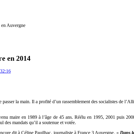
ue en Auvergne
re en 2014
:32:16
sser la main. Il a profité d’un rassemblement des socialistes de l’Alli
nu maire en 1989 à l’âge de 45 ans. Réélu en 1995, 2001 puis 2008, ce
mul des mandats qu’il a soutenue et votée.
 encore dit à Céline Pauilhac, journaliste à France 3 Auvergne. «
Dans le