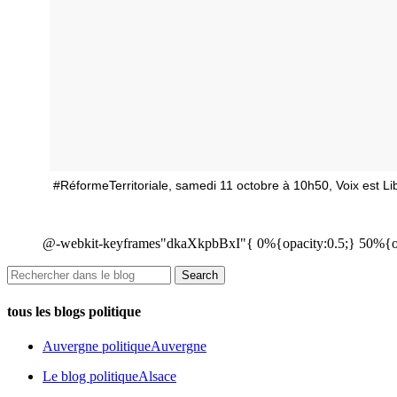
#RéformeTerritoriale, samedi 11 octobre à 10h50, Voix est
@-webkit-keyframes"dkaXkpbBxI"{ 0%{opacity:0.5;} 50%{op
tous les blogs politique
Auvergne politique
Auvergne
Le blog politique
Alsace