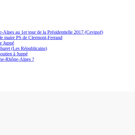
-Alpes au 1er tour de la Présidentielle 2017 (Cevipof)
ur le maire PS de Clermont-Ferrand
te Juppé
huret (Les Républicains)
soutien à Juppé
rgne-Rhône-Alpes ?