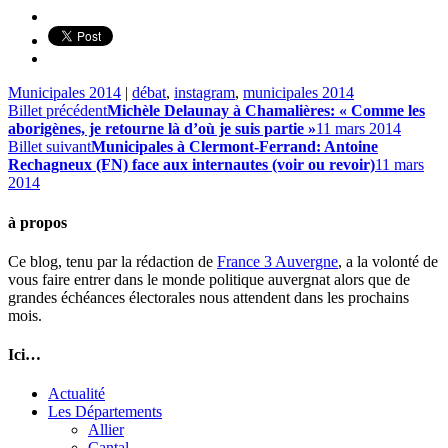
Municipales 2014
|
débat
,
instagram
,
municipales 2014
Billet précédent
Michèle Delaunay à Chamalières: « Comme les
aborigènes, je retourne là d’où je suis partie »
11 mars 2014
Billet suivant
Municipales à Clermont-Ferrand: Antoine
Rechagneux (FN) face aux internautes (voir ou revoir)
11 mars
2014
à propos
Ce blog, tenu par la rédaction de
France 3 Auvergne
, a la volonté de
vous faire entrer dans le monde politique auvergnat alors que de
grandes échéances électorales nous attendent dans les prochains
mois.
Ici…
Actualité
Les Départements
Allier
Cantal