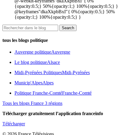
@-webkit-keyframes"dkaXkpbBxI"{ 0%
{opacity:0.5;} 50%{opacity:1;} 100%{opacity:0.5;} }
@keyframes"dkaXkpbBxI"{ 0%{opacity:0.5;} 50%
{opacity:1;} 100%{opacity:0.5;} }
tous les blogs politique
Auvergne politique
Auvergne
Le blog politique
Alsace
Midi-Pyrénées Politiques
Midi-Pyrénées
Municip'Alpes
Alpes
Politique Franche-Comté
Franche-Comté
Tous les blogs France 3 régions
Télécharger gratuitement l’application franceinfo
Télécharger
© 2026 France Télévisions