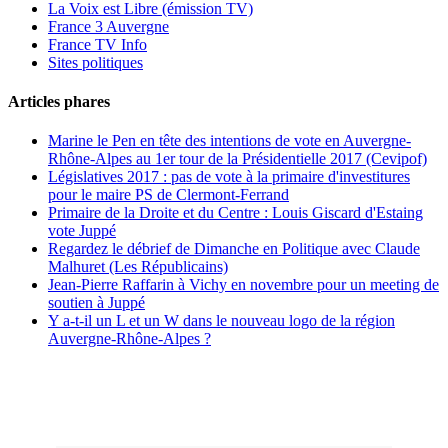
La Voix est Libre (émission TV)
France 3 Auvergne
France TV Info
Sites politiques
Articles phares
Marine le Pen en tête des intentions de vote en Auvergne-
Rhône-Alpes au 1er tour de la Présidentielle 2017 (Cevipof)
Législatives 2017 : pas de vote à la primaire d'investitures
pour le maire PS de Clermont-Ferrand
Primaire de la Droite et du Centre : Louis Giscard d'Estaing
vote Juppé
Regardez le débrief de Dimanche en Politique avec Claude
Malhuret (Les Républicains)
Jean-Pierre Raffarin à Vichy en novembre pour un meeting de
soutien à Juppé
Y a-t-il un L et un W dans le nouveau logo de la région
Auvergne-Rhône-Alpes ?