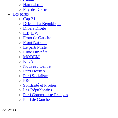
Haute-Loire
Puy-de-Dôme
Les partis
Cap 21
Debout La République
Divers Droite
E.E.L.V.
Front de Gauche
Front National
Le parti Pirate
Lutte Ouvrière
MODEM
N.P.A.
Nouveau Centre
Parti Occitan
Parti Socialiste
PRG
Solidarité et Progrès
Les Républicains
Parti Communiste Français
Parti de Gauche
Ailleurs…