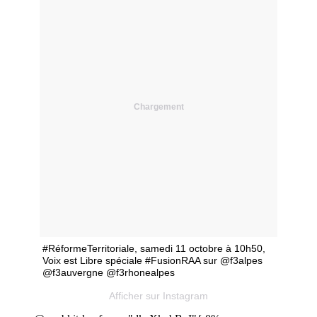
Chargement
#RéformeTerritoriale, samedi 11 octobre à 10h50,
Voix est Libre spéciale #FusionRAA sur @f3alpes
@f3auvergne @f3rhonealpes
Afficher sur Instagram