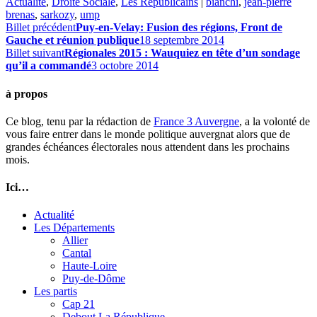
Actualité
,
Droite Sociale
,
Les Républicains
|
bianchi
,
jean-pierre
brenas
,
sarkozy
,
ump
Billet précédent
Puy-en-Velay: Fusion des régions, Front de
Gauche et réunion publique
18 septembre 2014
Billet suivant
Régionales 2015 : Wauquiez en tête d’un sondage
qu’il a commandé
3 octobre 2014
à propos
Ce blog, tenu par la rédaction de
France 3 Auvergne
, a la volonté de
vous faire entrer dans le monde politique auvergnat alors que de
grandes échéances électorales nous attendent dans les prochains
mois.
Ici…
Actualité
Les Départements
Allier
Cantal
Haute-Loire
Puy-de-Dôme
Les partis
Cap 21
Debout La République