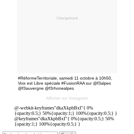
Chargement
#RéformeTerritoriale, samedi 11 octobre à 10h50,
Voix est Libre spéciale #FusionRAA sur @f3alpes
@f3auvergne @f3rhonealpes
Afficher sur Instagram
@-webkit-keyframes"dkaXkpbBxI"{ 0%
{opacity:0.5;} 50%{opacity:1;} 100%{opacity:0.5;} }
@keyframes"dkaXkpbBxI"{ 0%{opacity:0.5;} 50%
{opacity:1;} 100%{opacity:0.5;} }