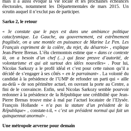
mais il a aussi évoqué la vie locale et les prochaines échéances
électorales, notamment les Départementales de mars 2015. Un
scrutin auquel il n’exclut pas de participer.
Sarko 2, le retour
« J
e constate que le pays est dans une ambiance politique
cataclysmique. La Gauche, au gouvernement, est extrêmement
fragilisée, on a une montée en puissance de Marine Le Pen. Les
Français expriment de la colère, du rejet, du désarroi
« , explique
Jean-Pierre Brenas. L’élu clermontois estime que «
dans ce contexte
là, on a besoin d’un chef (…) qui fasse preuve d’autorité, de
volontarisme et qui ait surtout des idées nouvelles
« . Pour lui,
Nicolas Sarkozy a le profil idéal et c’est pour cette raison qu’il a
décidé de s’engager à ses côtés «
en le parrainant
« . La volonté du
candidat à la présidence de l’UMP de refonder un parti qui « aille
au-delà » de son périmètre actuel, en ouvrant la porte au Centre, a
fini de le convaincre. Enfin, seul Nicolas Sarkozy semble pourvoir
redonner à la présidence de la République une crédibilité que Jean-
Pierre Brenas trouve mise à mal par l’actuel locataire de l’Elysée.
François Hollande «
n’a pas la stature d’un président de la
République
« , constate-t-il, «
c’est un président normal qui fait un
quinquennat anormal
« .
Une métropole arverne pour demain