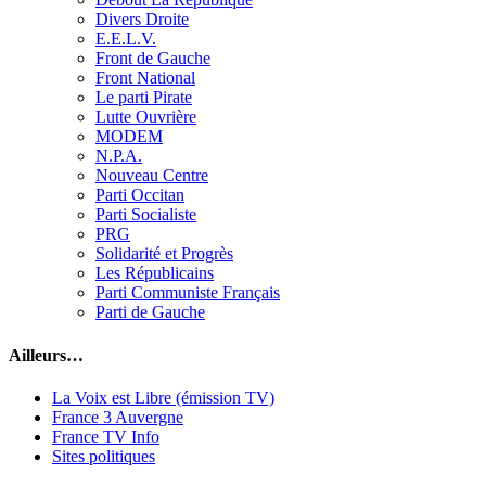
Divers Droite
E.E.L.V.
Front de Gauche
Front National
Le parti Pirate
Lutte Ouvrière
MODEM
N.P.A.
Nouveau Centre
Parti Occitan
Parti Socialiste
PRG
Solidarité et Progrès
Les Républicains
Parti Communiste Français
Parti de Gauche
Ailleurs…
La Voix est Libre (émission TV)
France 3 Auvergne
France TV Info
Sites politiques