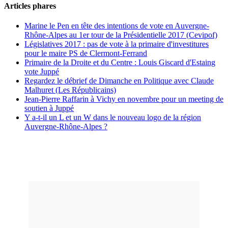
Articles phares
Marine le Pen en tête des intentions de vote en Auvergne-
Rhône-Alpes au 1er tour de la Présidentielle 2017 (Cevipof)
Législatives 2017 : pas de vote à la primaire d'investitures
pour le maire PS de Clermont-Ferrand
Primaire de la Droite et du Centre : Louis Giscard d'Estaing
vote Juppé
Regardez le débrief de Dimanche en Politique avec Claude
Malhuret (Les Républicains)
Jean-Pierre Raffarin à Vichy en novembre pour un meeting de
soutien à Juppé
Y a-t-il un L et un W dans le nouveau logo de la région
Auvergne-Rhône-Alpes ?