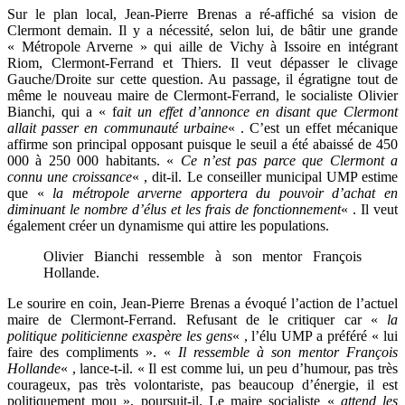
Sur le plan local, Jean-Pierre Brenas a ré-affiché sa vision de
Clermont demain. Il y a nécessité, selon lui, de bâtir une grande
« Métropole Arverne » qui aille de Vichy à Issoire en intégrant
Riom, Clermont-Ferrand et Thiers. Il veut dépasser le clivage
Gauche/Droite sur cette question. Au passage, il égratigne tout de
même le nouveau maire de Clermont-Ferrand, le socialiste Olivier
Bianchi, qui a « f
ait un effet d’annonce en disant que Clermont
allait passer en communauté urbaine
« . C’est un effet mécanique
affirme son principal opposant puisque le seuil a été abaissé de 450
000 à 250 000 habitants. «
Ce n’est pas parce que Clermont a
connu une croissance
« , dit-il. Le conseiller municipal UMP estime
que «
la métropole arverne apportera du pouvoir d’achat en
diminuant le nombre d’élus et les frais de fonctionnement
« . Il veut
également créer un dynamisme qui attire les populations.
Olivier Bianchi ressemble à son mentor François
Hollande.
Le sourire en coin, Jean-Pierre Brenas a évoqué l’action de l’actuel
maire de Clermont-Ferrand. Refusant de le critiquer car «
la
politique politicienne exaspère les gens
« , l’élu UMP a préféré « lui
faire des compliments ». «
Il ressemble à son mentor François
Hollande
« , lance-t-il. « Il est comme lui, un peu d’humour, pas très
courageux, pas très volontariste, pas beaucoup d’énergie, il est
politiquement mou », poursuit-il. Le maire socialiste «
attend les