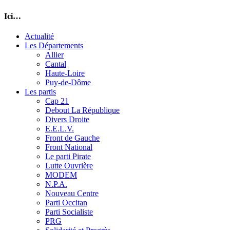
Ici…
Actualité
Les Départements
Allier
Cantal
Haute-Loire
Puy-de-Dôme
Les partis
Cap 21
Debout La République
Divers Droite
E.E.L.V.
Front de Gauche
Front National
Le parti Pirate
Lutte Ouvrière
MODEM
N.P.A.
Nouveau Centre
Parti Occitan
Parti Socialiste
PRG