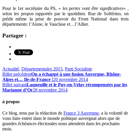
Pour le 1er secrétaire du PS, «
les pertes vont être significatives
« ,
selon les propos rapportés par le quotidien. Rue de Solférino, on
prédit même la prise de pouvoir du Front National dans trois
départements: l’Aisne, le Vaucluse et…l’Allier.
Partager :
Actualité
,
Départementales 2015
,
Parti Socialiste
Billet précédent
On a échappé à une fusion Auvergne, Rhône-
Alpes et… Ile-de-France !
20 novembre 2014
Billet suivant
Laqueuille et le Puy-en-Velay récompensées par les
Marianne d’Or
28 novembre 2014
à propos
Ce blog, tenu par la rédaction de
France 3 Auvergne
, a la volonté de
vous faire entrer dans le monde politique auvergnat alors que de
grandes échéances électorales nous attendent dans les prochains
mois.