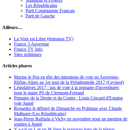
Solidarité et Progrès
Les Républicains
Parti Communiste Français
Parti de Gauche
Ailleurs…
La Voix est Libre (émission TV)
France 3 Auvergne
France TV Info
Sites politiques
Articles phares
Marine le Pen en tête des intentions de vote en Auvergne-
Rhône-Alpes au 1er tour de la Présidentielle 2017 (Cevipof)
Législatives 2017 : pas de vote à la primaire d'investitures
pour le maire PS de Clermont-Ferrand
Primaire de la Droite et du Centre : Louis Giscard d'Estaing
vote Juppé
Regardez le débrief de Dimanche en Politique avec Claude
Malhuret (Les Républicains)
Jean-Pierre Raffarin à Vichy en novembre pour un meeting de
soutien à Juppé
Y a-t-il un L et un W dans le nouveau logo de la région