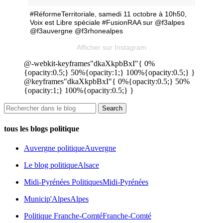
#RéformeTerritoriale, samedi 11 octobre à 10h50,
Voix est Libre spéciale #FusionRAA sur @f3alpes
@f3auvergne @f3rhonealpes
Afficher sur Instagram
@-webkit-keyframes"dkaXkpbBxI"{ 0%
{opacity:0.5;} 50%{opacity:1;} 100%{opacity:0.5;} }
@keyframes"dkaXkpbBxI"{ 0%{opacity:0.5;} 50%
{opacity:1;} 100%{opacity:0.5;} }
tous les blogs politique
Auvergne politique
Auvergne
Le blog politique
Alsace
Midi-Pyrénées Politiques
Midi-Pyrénées
Municip'Alpes
Alpes
Politique Franche-Comté
Franche-Comté