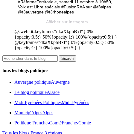
#RéformeTerritoriale, samedi 11 octobre à 10h50,
Voix est Libre spéciale #FusionRAA sur @f3alpes
@f3auvergne @f3rhonealpes
Afficher sur Instagram
@-webkit-keyframes"dkaXkpbBxI"{ 0%
{opacity:0.5;} 50%{opacity:1;} 100%{opacity:0.5;} }
@keyframes"dkaXkpbBxI"{ 0%{opacity:0.5;} 50%
{opacity:1;} 100%{opacity:0.5;} }
tous les blogs politique
Auvergne politique
Auvergne
Le blog politique
Alsace
Midi-Pyrénées Politiques
Midi-Pyrénées
Municip'Alpes
Alpes
Politique Franche-Comté
Franche-Comté
Tous les blogs France 3 régions