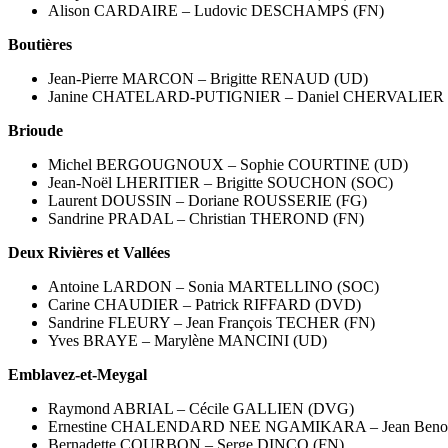
Alison CARDAIRE – Ludovic DESCHAMPS (FN)
Boutières
Jean-Pierre MARCON – Brigitte RENAUD (UD)
Janine CHATELARD-PUTIGNIER – Daniel CHERVALIER 
Brioude
Michel BERGOUGNOUX – Sophie COURTINE (UD)
Jean-Noël LHERITIER – Brigitte SOUCHON (SOC)
Laurent DOUSSIN – Doriane ROUSSERIE (FG)
Sandrine PRADAL – Christian THEROND (FN)
Deux Rivières et Vallées
Antoine LARDON – Sonia MARTELLINO (SOC)
Carine CHAUDIER – Patrick RIFFARD (DVD)
Sandrine FLEURY – Jean François TECHER (FN)
Yves BRAYE – Marylène MANCINI (UD)
Emblavez-et-Meygal
Raymond ABRIAL – Cécile GALLIEN (DVG)
Ernestine CHALENDARD NEE NGAMIKARA – Jean Beno
Bernadette COURBON – Serge DINCQ (FN)