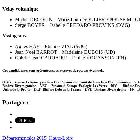
Velay volcanique
Michel DECOLIN – Marie-Laure SOULIER ÉPOUSE MUG
Serge BOYER – Isabelle CREDARO-PROVINS (DVG)
Yssingeaux
Agnes HAY – Etienne VIAL (SOC)
Jean-Noël BARROT – Madeleine DUBOIS (UD)
Gabriel Jean CARDAIRE – Emilie VOCANSON (FN)
Ces candidatures sont présentées sous réserves de recours éventuels.
(EXG Binôme Extrême gauche – FG Binôme du Front de Gauche – PG Binôme du Parti 
Binôme Divers gauche – VEC Binôme d’Europe-Ecologie-Les Verts – DIV Binôme Div
Union de la Droite – DLF Binôme Debout la France – DVD Binôme Divers droite – FN B
Partager :
Départementales 2015
,
Haute-Loire