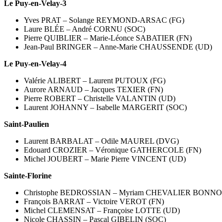
Le Puy-en-Velay-3
Yves PRAT – Solange REYMOND-ARSAC (FG)
Laure BLÉE – André CORNU (SOC)
Pierre QUIBLIER – Marie-Léonce SABATIER (FN)
Jean-Paul BRINGER – Anne-Marie CHAUSSENDE (UD)
Le Puy-en-Velay-4
Valérie ALIBERT – Laurent PUTOUX (FG)
Aurore ARNAUD – Jacques TEXIER (FN)
Pierre ROBERT – Christelle VALANTIN (UD)
Laurent JOHANNY – Isabelle MARGERIT (SOC)
Saint-Paulien
Laurent BARBALAT – Odile MAUREL (DVG)
Edouard CROZIER – Véronique GATHERCOLE (FN)
Michel JOUBERT – Marie Pierre VINCENT (UD)
Sainte-Florine
Christophe BEDROSSIAN – Myriam CHEVALIER BONNO
François BARRAT – Victoire VEROT (FN)
Michel CLEMENSAT – Françoise LOTTE (UD)
Nicole CHASSIN – Pascal GIBELIN (SOC)