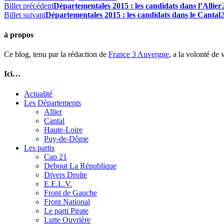
Billet précédent
Départementales 2015 : les candidats dans l’Allier
Billet suivant
Départementales 2015 : les candidats dans le Cantal
2
à propos
Ce blog, tenu par la rédaction de
France 3 Auvergne
, a la volonté de
Ici…
Actualité
Les Départements
Allier
Cantal
Haute-Loire
Puy-de-Dôme
Les partis
Cap 21
Debout La République
Divers Droite
E.E.L.V.
Front de Gauche
Front National
Le parti Pirate
Lutte Ouvrière