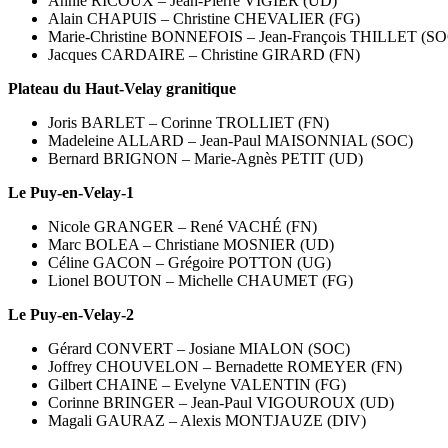
Annie RICOUX – Jean-Pierre VIGIER (UD)
Alain CHAPUIS – Christine CHEVALIER (FG)
Marie-Christine BONNEFOIS – Jean-François THILLET (SO
Jacques CARDAIRE – Christine GIRARD (FN)
Plateau du Haut-Velay granitique
Joris BARLET – Corinne TROLLIET (FN)
Madeleine ALLARD – Jean-Paul MAISONNIAL (SOC)
Bernard BRIGNON – Marie-Agnès PETIT (UD)
Le Puy-en-Velay-1
Nicole GRANGER – René VACHÉ (FN)
Marc BOLEA – Christiane MOSNIER (UD)
Céline GACON – Grégoire POTTON (UG)
Lionel BOUTON – Michelle CHAUMET (FG)
Le Puy-en-Velay-2
Gérard CONVERT – Josiane MIALON (SOC)
Joffrey CHOUVELON – Bernadette ROMEYER (FN)
Gilbert CHAINE – Evelyne VALENTIN (FG)
Corinne BRINGER – Jean-Paul VIGOUROUX (UD)
Magali GAURAZ – Alexis MONTJAUZE (DIV)