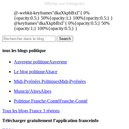
Afficher sur Instagram
@-webkit-keyframes"dkaXkpbBxI"{ 0%
{opacity:0.5;} 50%{opacity:1;} 100%{opacity:0.5;} }
@keyframes"dkaXkpbBxI"{ 0%{opacity:0.5;} 50%
{opacity:1;} 100%{opacity:0.5;} }
tous les blogs politique
Auvergne politique
Auvergne
Le blog politique
Alsace
Midi-Pyrénées Politiques
Midi-Pyrénées
Municip'Alpes
Alpes
Politique Franche-Comté
Franche-Comté
Tous les blogs France 3 régions
Télécharger gratuitement l’application franceinfo