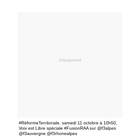
Chargement
#RéformeTerritoriale, samedi 11 octobre à 10h50,
Voix est Libre spéciale #FusionRAA sur @f3alpes
@f3auvergne @f3rhonealpes