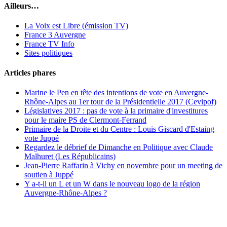
Ailleurs…
La Voix est Libre (émission TV)
France 3 Auvergne
France TV Info
Sites politiques
Articles phares
Marine le Pen en tête des intentions de vote en Auvergne-
Rhône-Alpes au 1er tour de la Présidentielle 2017 (Cevipof)
Législatives 2017 : pas de vote à la primaire d'investitures
pour le maire PS de Clermont-Ferrand
Primaire de la Droite et du Centre : Louis Giscard d'Estaing
vote Juppé
Regardez le débrief de Dimanche en Politique avec Claude
Malhuret (Les Républicains)
Jean-Pierre Raffarin à Vichy en novembre pour un meeting de
soutien à Juppé
Y a-t-il un L et un W dans le nouveau logo de la région
Auvergne-Rhône-Alpes ?