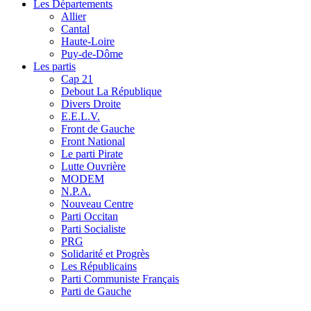
Les Départements
Allier
Cantal
Haute-Loire
Puy-de-Dôme
Les partis
Cap 21
Debout La République
Divers Droite
E.E.L.V.
Front de Gauche
Front National
Le parti Pirate
Lutte Ouvrière
MODEM
N.P.A.
Nouveau Centre
Parti Occitan
Parti Socialiste
PRG
Solidarité et Progrès
Les Républicains
Parti Communiste Français
Parti de Gauche