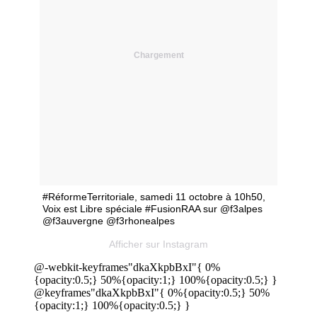
Chargement
#RéformeTerritoriale, samedi 11 octobre à 10h50,
Voix est Libre spéciale #FusionRAA sur @f3alpes
@f3auvergne @f3rhonealpes
Afficher sur Instagram
@-webkit-keyframes"dkaXkpbBxI"{ 0%
{opacity:0.5;} 50%{opacity:1;} 100%{opacity:0.5;} }
@keyframes"dkaXkpbBxI"{ 0%{opacity:0.5;} 50%
{opacity:1;} 100%{opacity:0.5;} }