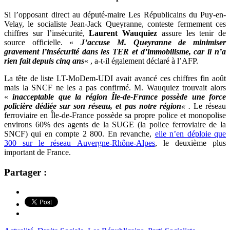
Si l’opposant direct au député-maire Les Républicains du Puy-en-
Velay, le socialiste Jean-Jack Queyranne, conteste fermement ces
chiffres sur l’insécurité,
Laurent Wauquiez
assure les tenir de
source officielle. «
J’accuse M. Queyranne de minimiser
gravement l’insécurité dans les TER et d’immobilisme, car il n’a
rien fait depuis cinq ans
« , a-t-il également déclaré à l’AFP.
La tête de liste LT-MoDem-UDI avait avancé ces chiffres fin août
mais la SNCF ne les a pas confirmé. M. Wauquiez trouvait alors
«
inacceptable
que la région Île-de-France possède une force
policière dédiée sur son réseau, et pas notre région
« .
Le réseau
ferroviaire en Île-de-France possède sa propre police et monopolise
environs 60% des agents de la SUGE (la
police ferroviaire de la
SNCF) qui en compte 2 800. En revanche,
elle n’en déploie que
300 sur le réseau Auvergne-Rhône-Alpes
, le deuxième plus
important de France.
Partager :