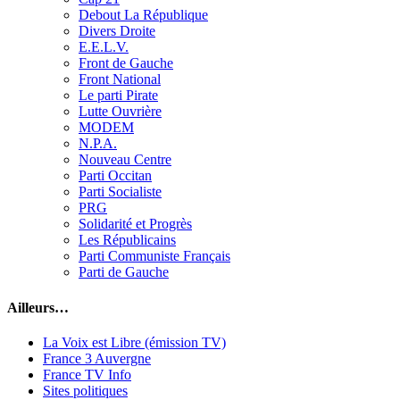
Debout La République
Divers Droite
E.E.L.V.
Front de Gauche
Front National
Le parti Pirate
Lutte Ouvrière
MODEM
N.P.A.
Nouveau Centre
Parti Occitan
Parti Socialiste
PRG
Solidarité et Progrès
Les Républicains
Parti Communiste Français
Parti de Gauche
Ailleurs…
La Voix est Libre (émission TV)
France 3 Auvergne
France TV Info
Sites politiques