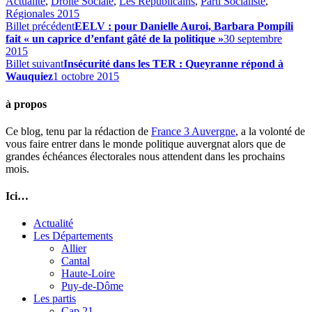
Actualité
,
Droite Sociale
,
Les Républicains
,
Parti Socialiste
,
Régionales 2015
Billet précédent
EELV : pour Danielle Auroi, Barbara Pompili
fait « un caprice d’enfant gâté de la politique »
30 septembre
2015
Billet suivant
Insécurité dans les TER : Queyranne répond à
Wauquiez
1 octobre 2015
à propos
Ce blog, tenu par la rédaction de
France 3 Auvergne
, a la volonté de
vous faire entrer dans le monde politique auvergnat alors que de
grandes échéances électorales nous attendent dans les prochains
mois.
Ici…
Actualité
Les Départements
Allier
Cantal
Haute-Loire
Puy-de-Dôme
Les partis
Cap 21