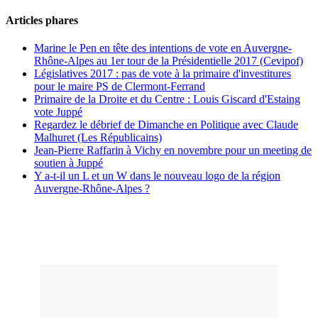
Articles phares
Marine le Pen en tête des intentions de vote en Auvergne-
Rhône-Alpes au 1er tour de la Présidentielle 2017 (Cevipof)
Législatives 2017 : pas de vote à la primaire d'investitures
pour le maire PS de Clermont-Ferrand
Primaire de la Droite et du Centre : Louis Giscard d'Estaing
vote Juppé
Regardez le débrief de Dimanche en Politique avec Claude
Malhuret (Les Républicains)
Jean-Pierre Raffarin à Vichy en novembre pour un meeting de
soutien à Juppé
Y a-t-il un L et un W dans le nouveau logo de la région
Auvergne-Rhône-Alpes ?