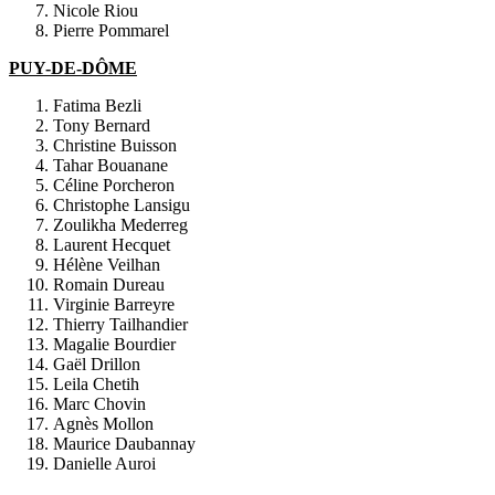
Nicole Riou
Pierre Pommarel
PUY-DE-DÔME
Fatima Bezli
Tony Bernard
Christine Buisson
Tahar Bouanane
Céline Porcheron
Christophe Lansigu
Zoulikha Mederreg
Laurent Hecquet
Hélène Veilhan
Romain Dureau
Virginie Barreyre
Thierry Tailhandier
Magalie Bourdier
Gaël Drillon
Leila Chetih
Marc Chovin
Agnès Mollon
Maurice Daubannay
Danielle Auroi