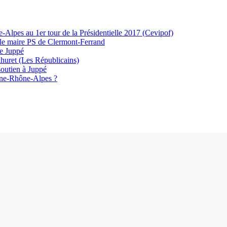
-Alpes au 1er tour de la Présidentielle 2017 (Cevipof)
ur le maire PS de Clermont-Ferrand
te Juppé
huret (Les Républicains)
soutien à Juppé
rgne-Rhône-Alpes ?