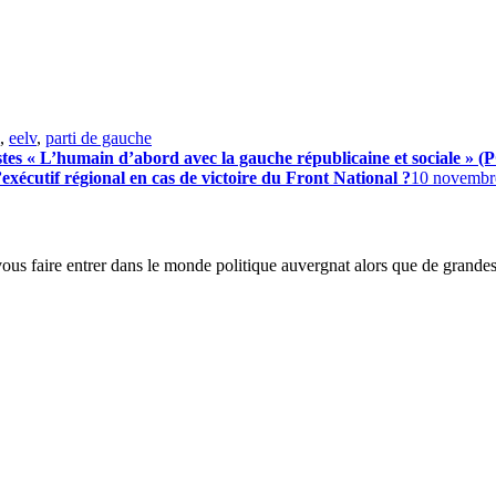
,
eelv
,
parti de gauche
istes « L’humain d’abord avec la gauche républicaine et sociale 
xécutif régional en cas de victoire du Front National ?
10 novembr
 vous faire entrer dans le monde politique auvergnat alors que de grande