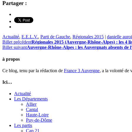
Partager :
Actualité
,
E.E.L.V.
,
Parti de Gauche
,
Régionales 2015
|
danielle auroi
Billet précédent
Régionales 2015 (Auvergne-Rhône-Alpes) : les 4 l
Billet suivant
Auvergne-Rhône-Alpes : les Auvergnats absents de l’e
à propos
Ce blog, tenu par la rédaction de
France 3 Auvergne
, a la volonté de
Ici…
Actualité
Les Départements
Allier
Cantal
Haute-Loire
Puy-de-Dôme
Les partis
Cap 21