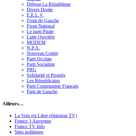
Debout La République
Divers Droite
E.E.L.V.
Front de Gauche
Front National
Le parti Pirate
Lutte Ouvrière
MODEM
N.P.A.
Nouveau Centre
Parti Occitan
Parti Socialiste
PRG
Solidarité et Progrès
Les Républicains
Parti Communiste Français
Parti de Gauche
Ailleurs…
La Voix est Libre (émission TV)
France 3 Auvergne
France TV Info
Sites politiques