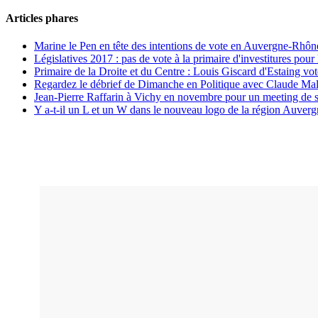
Articles phares
Marine le Pen en tête des intentions de vote en Auvergne-Rhône
Législatives 2017 : pas de vote à la primaire d'investitures po
Primaire de la Droite et du Centre : Louis Giscard d'Estaing vo
Regardez le débrief de Dimanche en Politique avec Claude Mal
Jean-Pierre Raffarin à Vichy en novembre pour un meeting de 
Y a-t-il un L et un W dans le nouveau logo de la région Auve