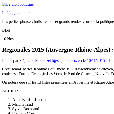
Le blog politique
Les petites phrases, indiscrétions et grands rendez-vous de la politiq
Blog
10
Nov
Régionales 2015 (Auvergne-Rhône-Alpes) : l
Publié par
Stéphane Moccozet (@stephmoccozet)
le
10/11/2015 à 14
C’est Jean-Charles Kohlhaas qui mène le « Rassemblement citoyen, éc
couleurs : Europe Ecologie-Les Verts, le Parti de Gauche, Nouvelle 
On notera que sur les 13 listes présentées en Auvergne et Rhône-Alpes
ALLIER
Anne Babian-Lhermet
Marc Giraud
Sylvie Boussand
François Cors