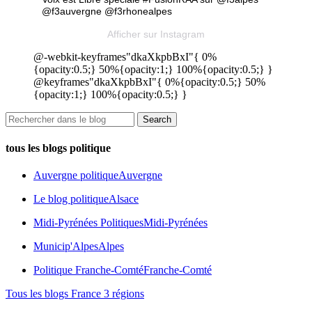
@f3auvergne @f3rhonealpes
Afficher sur Instagram
@-webkit-keyframes"dkaXkpbBxI"{ 0%
{opacity:0.5;} 50%{opacity:1;} 100%{opacity:0.5;} }
@keyframes"dkaXkpbBxI"{ 0%{opacity:0.5;} 50%
{opacity:1;} 100%{opacity:0.5;} }
tous les blogs politique
Auvergne politique
Auvergne
Le blog politique
Alsace
Midi-Pyrénées Politiques
Midi-Pyrénées
Municip'Alpes
Alpes
Politique Franche-Comté
Franche-Comté
Tous les blogs France 3 régions