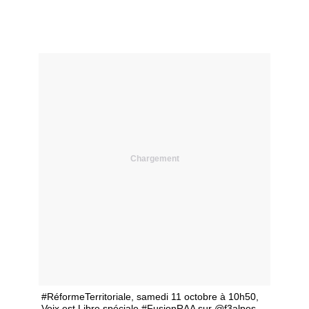
Chargement
#RéformeTerritoriale, samedi 11 octobre à 10h50,
Voix est Libre spéciale #FusionRAA sur @f3alpes