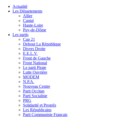
Actualité
Les Départements
Allier
Cantal
Haute-Loire
Puy-de-Dôme
Les partis
Cap 21
Debout La République
Divers Droite
E.E.L.V.
Front de Gauche
Front National
Le parti Pirate
Lutte Ouvrière
MODEM
N.P.A.
Nouveau Centre
Parti Occitan
Parti Socialiste
PRG
Solidarité et Progrès
Les Républicains
Parti Communiste Français