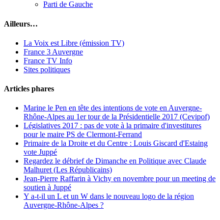
Parti de Gauche
Ailleurs…
La Voix est Libre (émission TV)
France 3 Auvergne
France TV Info
Sites politiques
Articles phares
Marine le Pen en tête des intentions de vote en Auvergne-
Rhône-Alpes au 1er tour de la Présidentielle 2017 (Cevipof)
Législatives 2017 : pas de vote à la primaire d'investitures
pour le maire PS de Clermont-Ferrand
Primaire de la Droite et du Centre : Louis Giscard d'Estaing
vote Juppé
Regardez le débrief de Dimanche en Politique avec Claude
Malhuret (Les Républicains)
Jean-Pierre Raffarin à Vichy en novembre pour un meeting de
soutien à Juppé
Y a-t-il un L et un W dans le nouveau logo de la région
Auvergne-Rhône-Alpes ?