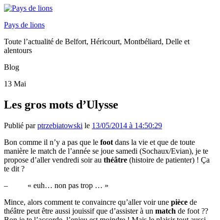
Pays de lions
Toute l’actualité de Belfort, Héricourt, Montbéliard, Delle et
alentours
Blog
13
Mai
Les gros mots d’Ulysse
Publié par
ptrzebiatowski
le
13/05/2014 à 14:50:29
Bon comme il n’y a pas que le
foot
dans la vie et que de toute
manière le match de l’année se joue samedi (Sochaux/Evian), je te
propose d’aller vendredi soir au
théâtre
(histoire de patienter) ! Ça
te dit ?
– « euh… non pas trop … »
Mince, alors comment te convaincre qu’aller voir une
pièce
de
théâtre peut être aussi jouissif que d’assister à un
match
de foot ??
Bon je te l’accorde, l’enjeu est moindre ! Mais le plaisir tout aussi