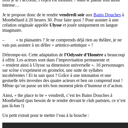
intense…
Je te propose donc de te rendre
vendredi soir
aux
Bains Douches
à
Montbéliard à 20 heures 30. Pour faire quoi ? Pour assister à une
création originale appelée
Ulysse
et jouée uniquement en langue
imaginaire.
– « tu plaisantes ? Je ne comprends déjà rien au théâtre, je ne
vais pas assister à un délire « artistico-artistique » !
Détrompe-toi. Cette adaptation de
l’Odyssée d’Homère
a beaucoup
à offrir. Les acteurs sont dans l’improvisation permanente et
« rendent ainsi à Ulysse sa dimension universelle ». 16 personnages
sur scène s’expriment en gromelot, une suite de syllabes
incohérentes ! Et tu sais quoi ? Grâce à une intonation et une
gestuelle très investies des quatre acteurs et ben on comprend tout !
Même qu’on passe un très bon moment plein d’humour et d’action.
Ainsi, « the place to be » vendredi, c’est les Bains Douches à
Montbéliard (pas besoin de te rendre devant le club parisien, ce n’est
pas là-bas !)
Un petit extrait pour te mettre l’eau à la bouche :