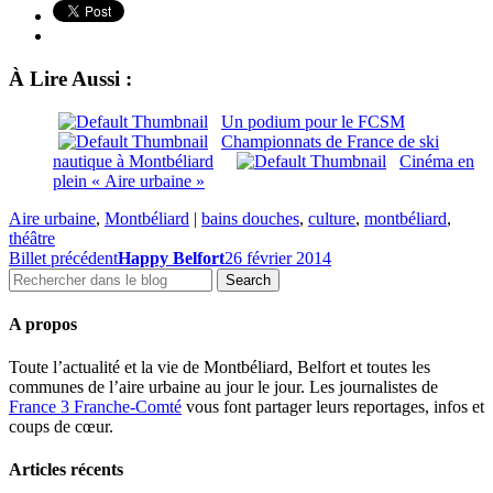
À Lire Aussi :
Un podium pour le FCSM
Championnats de France de ski
nautique à Montbéliard
Cinéma en
plein « Aire urbaine »
Aire urbaine
,
Montbéliard
|
bains douches
,
culture
,
montbéliard
,
théâtre
Billet précédent
Happy Belfort
26 février 2014
A propos
Toute l’actualité et la vie de Montbéliard, Belfort et toutes les
communes de l’aire urbaine au jour le jour. Les journalistes de
France 3 Franche-Comté
vous font partager leurs reportages, infos et
coups de cœur.
Articles récents