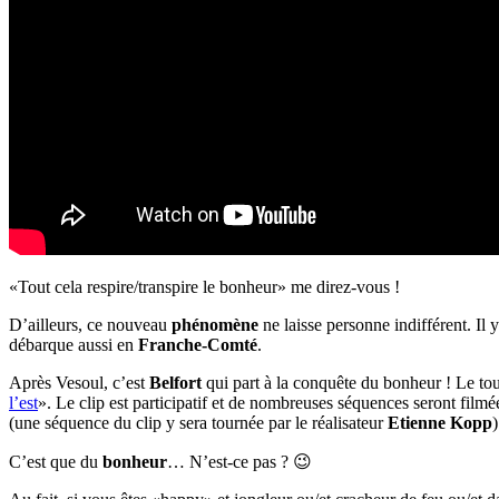
«Tout cela respire/transpire le bonheur» me direz-vous !
D’ailleurs, ce nouveau
phénomène
ne laisse personne indifférent. Il 
débarque aussi en
Franche-Comté
.
Après Vesoul, c’est
Belfort
qui part à la conquête du bonheur ! Le tou
l’est
». Le clip est participatif et de nombreuses séquences seront fil
(une séquence du clip y sera tournée par le réalisateur
Etienne Kopp
)
C’est que du
bonheur
… N’est-ce pas ? 😉