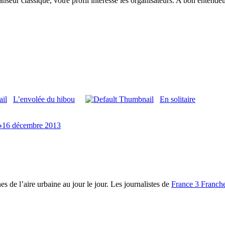
danseur classique, votre profil intéresse les organisateurs. A bon entend
L’envolée du hibou
En solitaire
»
16 décembre 2013
es de l’aire urbaine au jour le jour. Les journalistes de
France 3 Franc