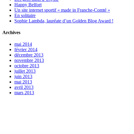
Happy Belfort
Un site internet sportif « made in Franche-Comté »
En solitaire
Sophie Lambda, lauréate d’un Golden Blog Award !
Archives
mai 2014
février 2014
décembre 2013
novembre 2013
octobre 2013
juillet 2013
juin 2013
mai 2013
avril 2013
mars 2013