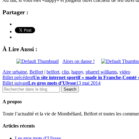
Au fait, si vous êtes «happy» et jongleur ou/et cracheur de feu ou/et 
Partager :
À Lire Aussi :
Alors on danse !
Aire urbaine
,
Belfort
|
belfort
,
clip
,
happy
,
pharrel williams
,
video
Billet précédent
Un site internet sportif « made in Franche-Comté 
Billet suivant
Les gros mots d’Ulysse
13 mai 2014
A propos
Toute l’actualité et la vie de Montbéliard, Belfort et toutes les commun
Articles récents
Les gros mots d’Ulysse