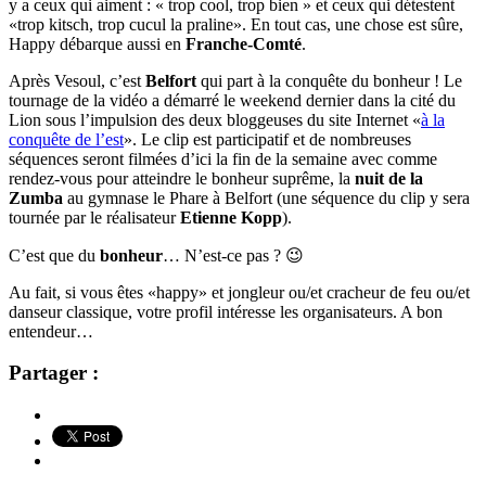
y a ceux qui aiment : « trop cool, trop bien » et ceux qui détestent
«trop kitsch, trop cucul la praline». En tout cas, une chose est sûre,
Happy débarque aussi en
Franche-Comté
.
Après Vesoul, c’est
Belfort
qui part à la conquête du bonheur ! Le
tournage de la vidéo a démarré le weekend dernier dans la cité du
Lion sous l’impulsion des deux bloggeuses du site Internet «
à la
conquête de l’est
». Le clip est participatif et de nombreuses
séquences seront filmées d’ici la fin de la semaine avec comme
rendez-vous pour atteindre le bonheur suprême, la
nuit de la
Zumba
au gymnase le Phare à Belfort (une séquence du clip y sera
tournée par le réalisateur
Etienne Kopp
).
C’est que du
bonheur
… N’est-ce pas ? 😉
Au fait, si vous êtes «happy» et jongleur ou/et cracheur de feu ou/et
danseur classique, votre profil intéresse les organisateurs. A bon
entendeur…
Partager :