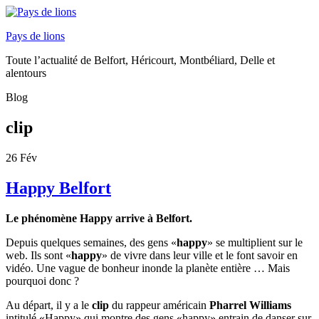
Pays de lions
Toute l’actualité de Belfort, Héricourt, Montbéliard, Delle et
alentours
Blog
clip
26
Fév
Happy Belfort
Le phénomène Happy arrive à Belfort.
Depuis quelques semaines, des gens «
happy
» se multiplient sur le
web. Ils sont «
happy
» de vivre dans leur ville et le font savoir en
vidéo. Une vague de bonheur inonde la planète entière … Mais
pourquoi donc ?
Au départ, il y a le
clip
du rappeur américain
Pharrel Williams
intitulé «Happy» qui montre des gens «happy» entrain de danser sur