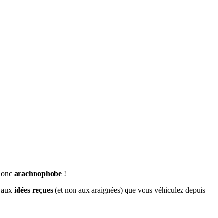
 donc
arachnophobe
!
u aux
idées reçues
(et non aux araignées) que vous véhiculez depuis