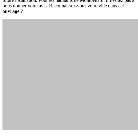
future installation. Pour les habitants de Montbéliard, n’hésitez pas à
nous donner votre avis. Reconnaissez-vous votre ville dans cet
ouvrage
?