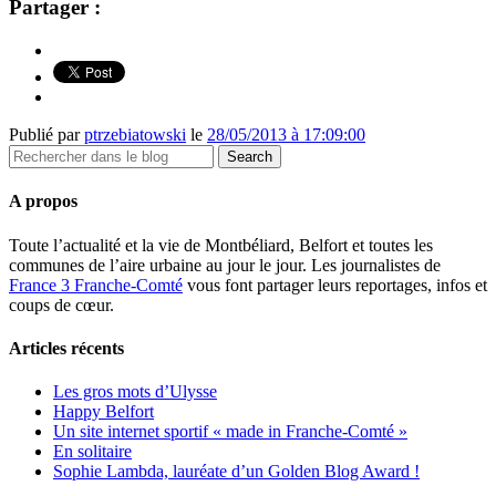
Partager :
Publié par
ptrzebiatowski
le
28/05/2013 à 17:09:00
A propos
Toute l’actualité et la vie de Montbéliard, Belfort et toutes les
communes de l’aire urbaine au jour le jour. Les journalistes de
France 3 Franche-Comté
vous font partager leurs reportages, infos et
coups de cœur.
Articles récents
Les gros mots d’Ulysse
Happy Belfort
Un site internet sportif « made in Franche-Comté »
En solitaire
Sophie Lambda, lauréate d’un Golden Blog Award !