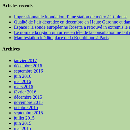
Articles récents
Impressionnante inondation d’une station de métro à Toulouse
Qualité de l’air dégradée en décembre en Haute Garonne et dan
Espace : la sonde européenne Rosetta a retrouvé in extremis le 
Le nom de la région qui arrive en tête de la consultation ne fait
Manifestation inédite place de la République à Paris
Archives
janvier 2017
décembre 2016
septembre 2016
juin 2016
mai 2016
mars 2016
février 2016
décembre 2015
novembre 2015
octobre 2015
septembre 2015
juillet 2015
juin 2015
mai 2015