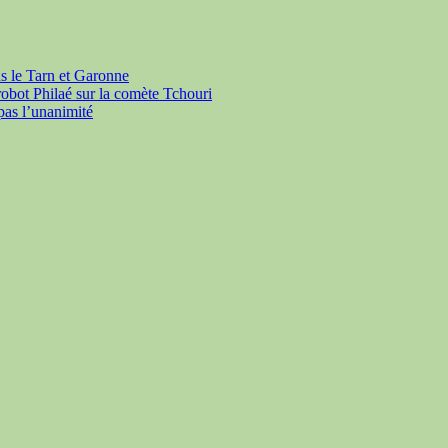
s le Tarn et Garonne
robot Philaé sur la comète Tchouri
 pas l’unanimité