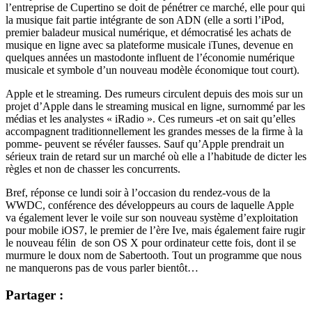
l’entreprise de Cupertino se doit de pénétrer ce marché, elle pour qui
la musique fait partie intégrante de son ADN (elle a sorti l’iPod,
premier baladeur musical numérique, et démocratisé les achats de
musique en ligne avec sa plateforme musicale iTunes, devenue en
quelques années un mastodonte influent de l’économie numérique
musicale et symbole d’un nouveau modèle économique tout court).
Apple et le streaming. Des rumeurs circulent depuis des mois sur un
projet d’Apple dans le streaming musical en ligne, surnommé par les
médias et les analystes « iRadio ». Ces rumeurs -et on sait qu’elles
accompagnent traditionnellement les grandes messes de la firme à la
pomme- peuvent se révéler fausses. Sauf qu’Apple prendrait un
sérieux train de retard sur un marché où elle a l’habitude de dicter les
règles et non de chasser les concurrents.
Bref, réponse ce lundi soir à l’occasion du rendez-vous de la
WWDC, conférence des développeurs au cours de laquelle Apple
va également lever le voile sur son nouveau système d’exploitation
pour mobile iOS7, le premier de l’ère Ive, mais également faire rugir
le nouveau félin de son OS X pour ordinateur cette fois, dont il se
murmure le doux nom de Sabertooth. Tout un programme que nous
ne manquerons pas de vous parler bientôt…
Partager :