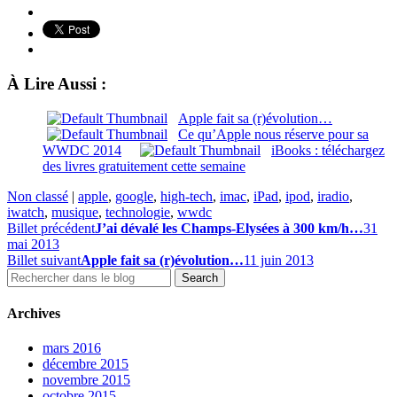
À Lire Aussi :
Apple fait sa (r)évolution…
Ce qu’Apple nous réserve pour sa
WWDC 2014
iBooks : téléchargez
des livres gratuitement cette semaine
Non classé
|
apple
,
google
,
high-tech
,
imac
,
iPad
,
ipod
,
iradio
,
iwatch
,
musique
,
technologie
,
wwdc
Billet précédent
J’ai dévalé les Champs-Elysées à 300 km/h…
31
mai 2013
Billet suivant
Apple fait sa (r)évolution…
11 juin 2013
Archives
mars 2016
décembre 2015
novembre 2015
octobre 2015