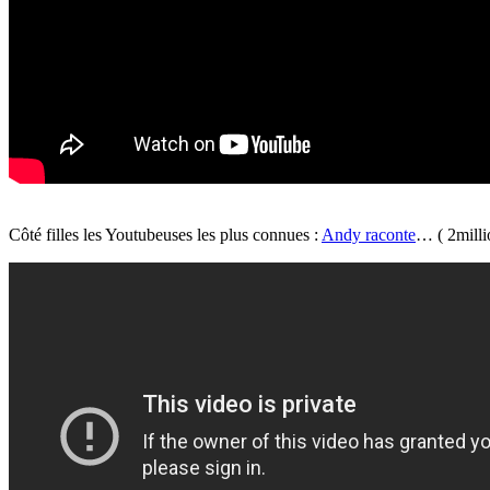
Côté filles les
Youtubeuses
les plus connues :
Andy
raconte
… (
2milli