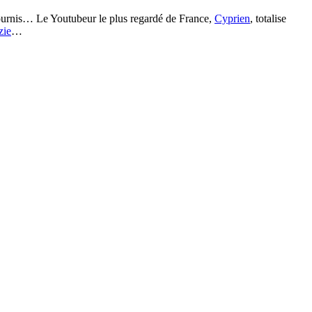
 tournis… Le
Youtubeur
le plus regardé de France,
Cyprien
, totalise
zie
…