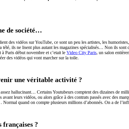
ne de société…
blient des vidéos sur
YouTube
, ce sont un peu les artistes, les humoristes
a télé, ils ne lisent plus autant les magazines spécialisés… Non ils sont
ait à Paris début novembre et
c’etait
le
Video
City
Paris
, un salon entière
éer des vidéos qui vont marcher sur la toile.
enir une véritable activité ?
st assez hallucinant… Certains
Youtubeurs
comptent des dizaines de milli
tés avant leurs vidéos, ou alors grâce à des contrats passés avec des ma
 Normal quand on compte plusieurs millions d’abonnés. On a de l’in
 françaises ?