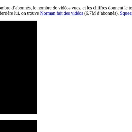
nombre d’abonnés, le nombre de vidéos vues, et les chiffres donnent le
 derrière lui, on trouve
Norman
fait des vidéos
(6,
7M
d’abonnés),
S
quee