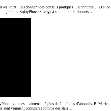
ous les jours… Ils donnent des conseils pratiques… Il font rire… Et si ce
ion j’adore.
EnjoyPhoenix
réagit à son million d’abonné…
njoyPhoenix- en est maintenant à
plus
de 2 millions d’abonnés. Et
Marie, o
urs sont vraiment considérés comme des stars…