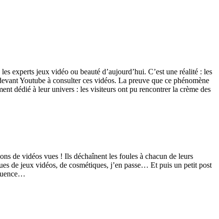
, les experts jeux vidéo ou beauté d’aujourd’hui. C’est une réalité : les
 devant
Youtube
à consulter ces vidéos. La preuve que ce phénomène
ment dédié à leur univers : les visiteurs ont pu rencontrer la crème des
ons de vidéos vues ! Ils déchaînent les foules à chacun de leurs
rques de jeux vidéos, de cosmétiques, j’en passe… Et puis un petit
post
fluence…