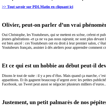
>> Tout savoir sur
PDLMatin
en
cliquant
ici
Olivier, peut-on parler d’un vrai phénomè
Oui
Christophe
, les
Youtubeurs
, qui se mettent en scène, créent et pu
jeunes générations -et ça ne va pas nous rajeunir, ne sont plus devant l
est bien ancré : ces
Youtubeurs
ont eu droit à leur premier salon, c’ét
Youtubeurs
français, assister à dès ateliers pour apprendre comment cr
Et ce qui est un
hobbie
au début peut-il dev
Disons le tout de suite : il y a peu d’élus. Mais quand ça marche, c’e
apparitions. Et ils gagnent beaucoup d’argent avec les petites publici
Facebook
, un
Tweet
peut aussi se négocier plusieurs milliers
d’euros
…
Justement, un petit palmarès de nos pépites