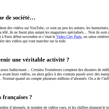
ne de société…
blient des vidéos sur
YouTube
, ce sont un peu les artistes, les humoristes
a télé, ils ne lisent plus autant les magazines spécialisés… Non ils sont
ait à Paris début novembre et
c’etait
le
Video
City
Paris
, un salon entière
éer des vidéos qui vont marcher sur la toile.
enir une véritable activité ?
st assez hallucinant… Certains
Youtubeurs
comptent des dizaines de milli
tés avant leurs vidéos, ou alors grâce à des contrats passés avec des ma
 Normal quand on compte plusieurs millions d’abonnés. On a de l’in
 françaises ?
nombre d’abonnés, le nombre de vidéos vues, et les chiffres donnent le