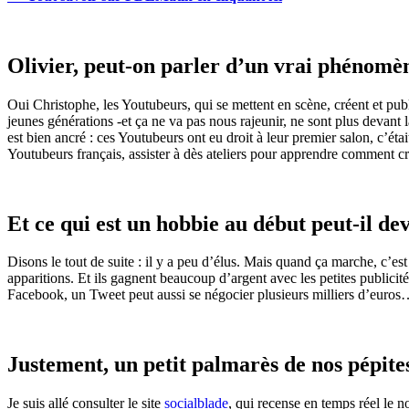
Olivier, peut-on parler d’un vrai phénomè
Oui
Christophe
, les
Youtubeurs
, qui se mettent en scène, créent et pu
jeunes générations -et ça ne va pas nous rajeunir, ne sont plus devant l
est bien ancré : ces
Youtubeurs
ont eu droit à leur premier salon, c’ét
Youtubeurs
français, assister à dès ateliers pour apprendre comment cr
Et ce qui est un
hobbie
au début peut-il dev
Disons le tout de suite : il y a peu d’élus. Mais quand ça marche, c’e
apparitions. Et ils gagnent beaucoup d’argent avec les petites publici
Facebook
, un
Tweet
peut aussi se négocier plusieurs milliers
d’euros
…
Justement, un petit palmarès de nos pépites
Je suis allé consulter le site
socialblade
, qui recense en temps réel le 