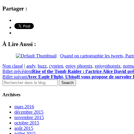
Partager :
À Lire Aussi :
Quand on cartographie les tweets, Paris
Non classé
|
andy
,
buzz
,
cyprien
,
enjoy phoenix
,
enjoyphoenix
,
norm
Billet précédent
Rise of the Tomb Raider : l’actrice Alice David pr
Billet suivant
Avec Eagle Flight, Ubisoft vous propose de survoler Pa
Archives
mars 2016
décembre 2015
novembre 2015
octobre 2015
août 2015
juillet 2015