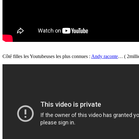
Côté filles les
Youtubeuses
les plus connues :
Andy
raconte
… (
2milli