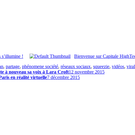
 s’illumine !
Bienvenue sur Capitale HighTe
an
,
partage
,
phénomene société
,
réseaux sociaux
,
squeezie
,
vidéos
,
viral
ête à nouveau sa voix à Lara Croft
12 novembre 2015
ris en réalité virtuelle
7 décembre 2015