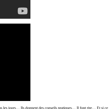
ous les jours… Ils donnent des conseils pratiques… Il font rire… Et si ce