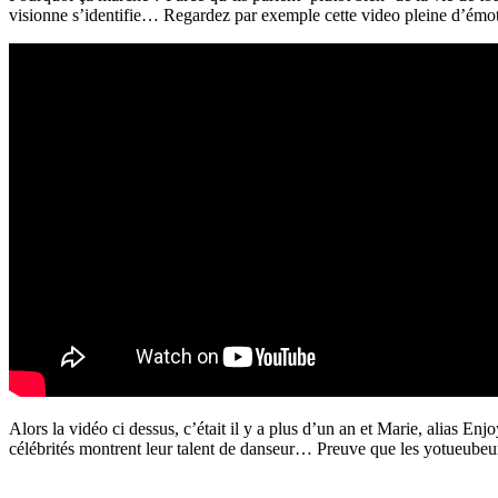
visionne s’identifie… Regardez par exemple cette
video
pleine d’émot
Alors la vidéo ci dessus, c’était il y a plus d’un an et Marie, alias E
célébrités montrent leur talent de danseur… Preuve que les yotueube