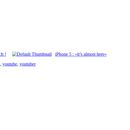
ch !
iPhone 5 : «it’s almost here»
,
youtube
,
youtuber