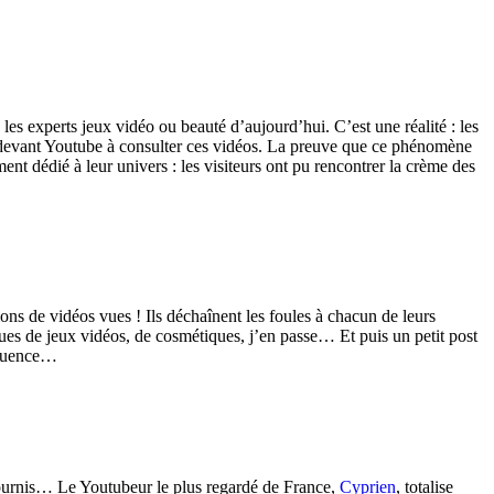
, les experts jeux vidéo ou beauté d’aujourd’hui. C’est une réalité : les
 devant
Youtube
à consulter ces vidéos. La preuve que ce phénomène
ment dédié à leur univers : les visiteurs ont pu rencontrer la crème des
ons de vidéos vues ! Ils déchaînent les foules à chacun de leurs
rques de jeux vidéos, de cosmétiques, j’en passe… Et puis un petit
post
fluence…
 tournis… Le
Youtubeur
le plus regardé de France,
Cyprien
, totalise