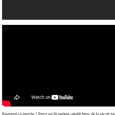
Pourquoi ça marche ?
Parce
qu’ils parlent -plutôt bien- de la vie de t