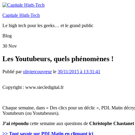
Capitale High-Tech
Le high tech pour les geeks… et le grand public
Blog
30
Nov
Les Youtubeurs, quels phénomènes !
Publié par
oliviercouvreur
le
30/11/2015 à 13:31:41
Copyright : www.siecledigital.fr
Chaque semaine, dans « Des
clics
pour un déclic »,
PDL
Matin
décry
Youtubeurs
(ou
Youtubeuses
).
J’ai répondu
cette semaine aux questions de
Christophe Chastanet
>> Tout savoir sur
PDLMatin
en
cliquant
ici