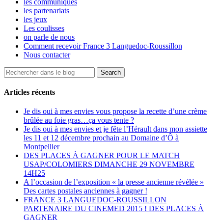
les communiqués
les partenariats
les jeux
Les coulisses
on parle de nous
Comment recevoir France 3 Languedoc-Roussillon
Nous contacter
Articles récents
Je dis oui à mes envies vous propose la recette d’une crème
brûlée au foie gras…ça vous tente ?
Je dis oui à mes envies et je fête l’Hérault dans mon assiette
les 11 et 12 décembre prochain au Domaine d’Ô à
Montpellier
DES PLACES À GAGNER POUR LE MATCH
USAP/COLOMIERS DIMANCHE 29 NOVEMBRE
14H25
A l’occasion de l’exposition « la presse ancienne révélée »
Des cartes postales anciennes à gagner !
FRANCE 3 LANGUEDOC-ROUSSILLON
PARTENAIRE DU CINEMED 2015 ! DES PLACES À
GAGNER