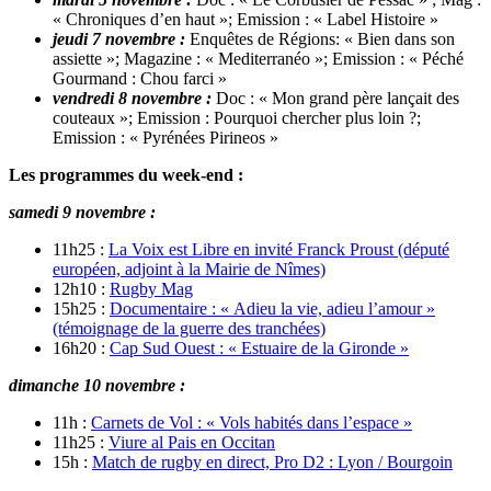
« Chroniques d’en haut »; Emission : « Label Histoire »
jeudi 7 novembre :
Enquêtes de Régions: « Bien dans son
assiette »; Magazine : « Mediterranéo »; Emission : « Péché
Gourmand : Chou farci »
vendredi 8 novembre :
Doc : « Mon grand père lançait des
couteaux »; Emission : Pourquoi chercher plus loin ?;
Emission : « Pyrénées Pirineos »
Les programmes du week-end :
samedi 9 novembre :
11h25 :
La Voix est Libre en invité Franck Proust (député
européen, adjoint à la Mairie de Nîmes)
12h10 :
Rugby Mag
15h25 :
Documentaire : « Adieu la vie, adieu l’amour »
(témoignage de la guerre des tranchées)
16h20 :
Cap Sud Ouest : « Estuaire de la Gironde »
dimanche 10 novembre :
11h :
Carnets de Vol : « Vols habités dans l’espace »
11h25 :
Viure al Pais en Occitan
15h :
Match de rugby en direct, Pro D2 : Lyon / Bourgoin