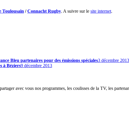
 Toulousain
/
Connacht Rugby
. A suivre sur le
site internet
.
nce Bleu partenaires pour des émissions spéciales
3 décembre 201
es à Béziers
9 décembre 2013
partager avec vous nos programmes, les coulisses de la TV, les partenaria