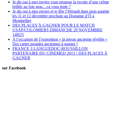
Je dis oui à mes envies vous propose la recette d’une crème
brûlée au foie gras…ça vous tente ?
Je dis oui à mes envies et je fête l’Hérault dans mon assiette
les 11 et 12 décembre prochain au Domaine d’Ô à
Montpellier
DES PLACES À GAGNER POUR LE MATCH
USAP/COLOMIERS DIMANCHE 29 NOVEMBRE
14H25
A l’occasion de l’exposition « la presse ancienne révélée »
Des cartes postales anciennes à gagner !
FRANCE 3 LANGUEDOC-ROUSSILLON
PARTENAIRE DU CINEMED 2015 ! DES PLACES À
GAGNER
sur Facebook