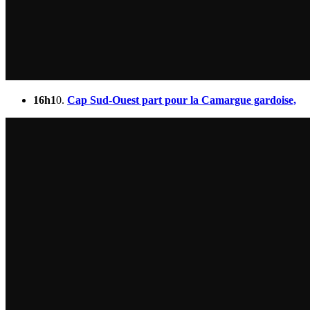
16h1
0.
Cap Sud-Ouest part pour la Camargue gardoise,