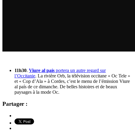
11h30
.
Viure al país
portera un autre regard sur
l’Occitanie
. La rivière Orb, la télévision occitane « Oc Tele »
et « Cop d’Ala » à Cordes, c’est le menu de l’émission Viure
al país de ce dimanche. De belles histoires et de beaux
paysages à la mode Oc.
Partager :