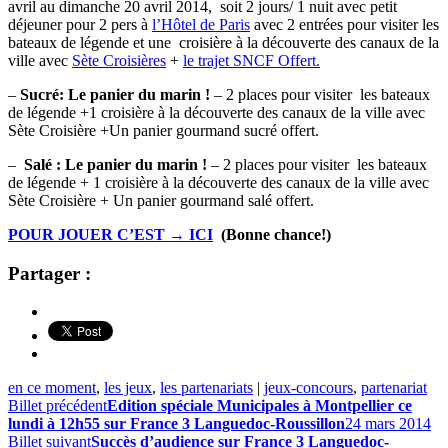
avril au dimanche 20 avril 2014, soit 2 jours/ 1 nuit avec petit
déjeuner pour 2 pers à
l’Hôtel de Paris
avec 2 entrées pour visiter les
bateaux de légende et une croisière à la découverte des canaux de la
ville avec
Sète Croisières
+
le trajet SNCF Offert.
–
Sucré: Le panier du marin !
– 2 places pour visiter les bateaux
de légende +1 croisière à la découverte des canaux de la ville avec
Sète Croisière +Un panier gourmand sucré offert.
–
Salé : Le panier du marin !
– 2 places pour visiter les bateaux
de légende + 1 croisière à la découverte des canaux de la ville avec
Sète Croisière + Un panier gourmand salé offert.
POUR JOUER C’EST → ICI
(Bonne chance!)
Partager :
en ce moment
,
les jeux
,
les partenariats
|
jeux-concours
,
partenariat
Billet précédent
Edition spéciale Municipales à Montpellier ce
lundi à 12h55 sur France 3 Languedoc-Roussillon
24 mars 2014
Billet suivant
Succès d’audience sur France 3 Languedoc-