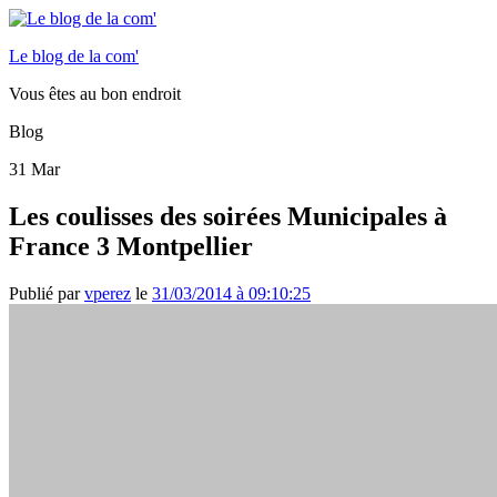
Le blog de la com'
Vous êtes au bon endroit
Blog
31
Mar
Les coulisses des soirées Municipales à
France 3 Montpellier
Publié par
vperez
le
31/03/2014 à 09:10:25