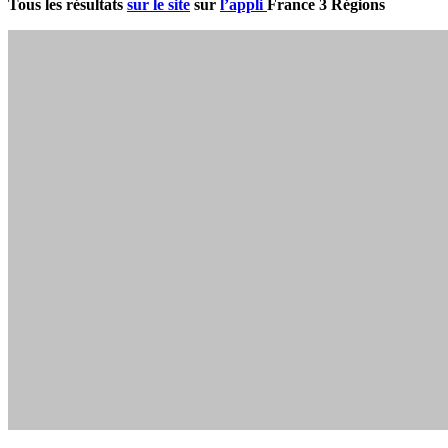
Tous les résultats
sur le site
sur
l’appli
France 3 Régions