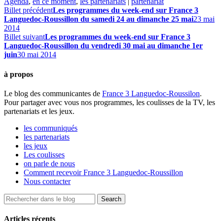
Agenda
,
en ce moment
,
les partenariats
|
partenariat
Billet précédent
Les programmes du week-end sur France 3
Languedoc-Roussillon du samedi 24 au dimanche 25 mai
23 mai
2014
Billet suivant
Les programmes du week-end sur France 3
Languedoc-Roussillon du vendredi 30 mai au dimanche 1er
juin
30 mai 2014
à propos
Le blog des communicantes de
France 3 Languedoc-Roussilon
.
Pour partager avec vous nos programmes, les coulisses de la TV, les
partenariats et les jeux.
les communiqués
les partenariats
les jeux
Les coulisses
on parle de nous
Comment recevoir France 3 Languedoc-Roussillon
Nous contacter
Articles récents