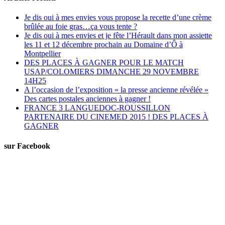
Je dis oui à mes envies vous propose la recette d’une crème
brûlée au foie gras…ça vous tente ?
Je dis oui à mes envies et je fête l’Hérault dans mon assiette
les 11 et 12 décembre prochain au Domaine d’Ô à
Montpellier
DES PLACES À GAGNER POUR LE MATCH
USAP/COLOMIERS DIMANCHE 29 NOVEMBRE
14H25
A l’occasion de l’exposition « la presse ancienne révélée »
Des cartes postales anciennes à gagner !
FRANCE 3 LANGUEDOC-ROUSSILLON
PARTENAIRE DU CINEMED 2015 ! DES PLACES À
GAGNER
sur Facebook