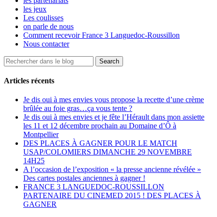
les partenariats
les jeux
Les coulisses
on parle de nous
Comment recevoir France 3 Languedoc-Roussillon
Nous contacter
Articles récents
Je dis oui à mes envies vous propose la recette d’une crème
brûlée au foie gras…ça vous tente ?
Je dis oui à mes envies et je fête l’Hérault dans mon assiette
les 11 et 12 décembre prochain au Domaine d’Ô à
Montpellier
DES PLACES À GAGNER POUR LE MATCH
USAP/COLOMIERS DIMANCHE 29 NOVEMBRE
14H25
A l’occasion de l’exposition « la presse ancienne révélée »
Des cartes postales anciennes à gagner !
FRANCE 3 LANGUEDOC-ROUSSILLON
PARTENAIRE DU CINEMED 2015 ! DES PLACES À
GAGNER