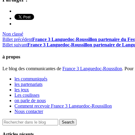
Non classé
Billet précédent
France 3 Languedoc-Roussillon partenaire du Fest
Billet suivant
France 3 Languedoc-Roussillon partenaire de Langue
à propos
Le blog des communicantes de
France 3 Languedoc-Roussilon
. Pour 
les communiqués
les partenariats
les jeux
Les coulisses
on parle de nous
Comment recevoir France 3 Languedoc-Roussillon
Nous contacter
Articles récents